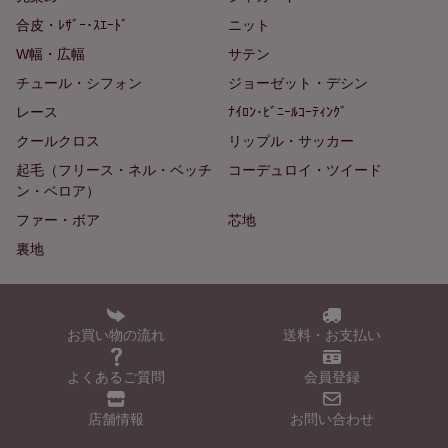
合皮・ﾚｻﾞｰ･ｽｴｰﾄﾞ
ニット
W幅・広幅
サテン
チュール・シフォン
ジョーゼット・デシン
レース
ﾅｲﾛﾝ･ﾋﾞﾆｰﾙｺｰﾃｨﾝｸﾞ
クールクロス
リップル・サッカー
起毛（フリース・ネル・ベッチ
コーデュロイ・ツイード
ン・ベロア）
ファー・ボア
芯地
裏地
お買い物の流れ
送料・お支払い
よくあるご質問
会員登録
店舗情報
お問い合わせ