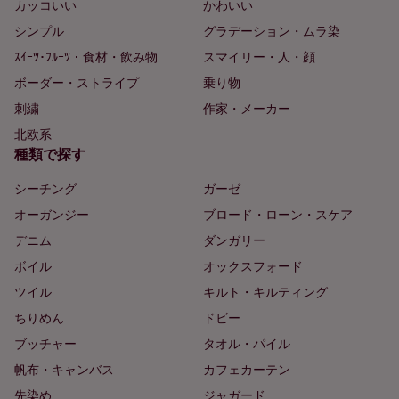
カッコいい
かわいい
シンプル
グラデーション・ムラ染
ｽｲｰﾂ･ﾌﾙｰﾂ・食材・飲み物
スマイリー・人・顔
ボーダー・ストライプ
乗り物
刺繍
作家・メーカー
北欧系
種類で探す
シーチング
ガーゼ
オーガンジー
ブロード・ローン・スケア
デニム
ダンガリー
ボイル
オックスフォード
ツイル
キルト・キルティング
ちりめん
ドビー
ブッチャー
タオル・パイル
帆布・キャンバス
カフェカーテン
先染め
ジャガード