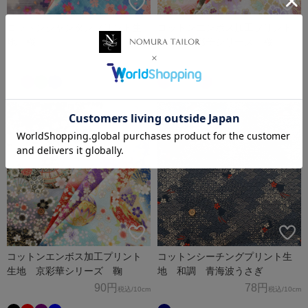
コットンシャンタンプリント生
コットンエンボス加工プリント
地 桜
生地 京彩華シリーズ 桜
98円
90円
税込
/10cm
税込
/10cm
コットンエンボス加工プリント
コットンシーチングプリント生
生地 京彩華シリーズ 鞠
地 和調 青海波うさぎ
90円
78円
税込
/10cm
税込
/10cm