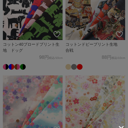
コットン40ブロードプリント生
コットンドビープリント生地
地 ドッグ
合戦
98円
88円
税込
/10cm
税込
/10cm