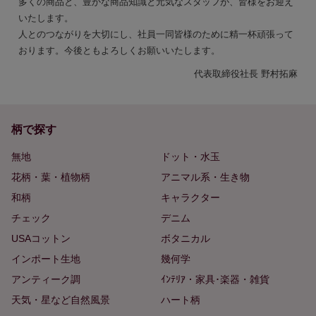
多くの商品と、豊かな商品知識と元気なスタッフが、皆様をお迎え
いたします。
人とのつながりを大切にし、社員一同皆様のために精一杯頑張って
おります。今後ともよろしくお願いいたします。
代表取締役社長 野村拓麻
柄で探す
無地
ドット・水玉
花柄・葉・植物柄
アニマル系・生き物
和柄
キャラクター
チェック
デニム
USAコットン
ボタニカル
インポート生地
幾何学
アンティーク調
ｲﾝﾃﾘｱ・家具･楽器・雑貨
天気・星など自然風景
ハート柄