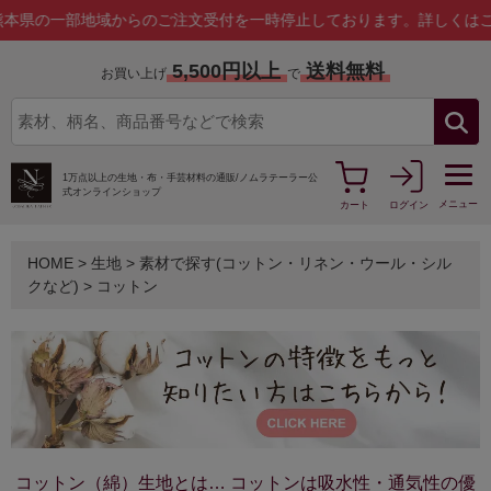
からのご注文受付を一時停止しております。
詳しくはこちら
5,500円以上
送料無料
お買い上げ
で
1万点以上の生地・布・手芸材料の通販/
ノムラテーラー公
式オンラインショップ
メニュー
カート
ログイン
HOME
>
生地
>
素材で探す(コットン・リネン・ウール・シル
クなど)
>
コットン
コットン（綿）生地とは… コットンは吸水性・通気性の優