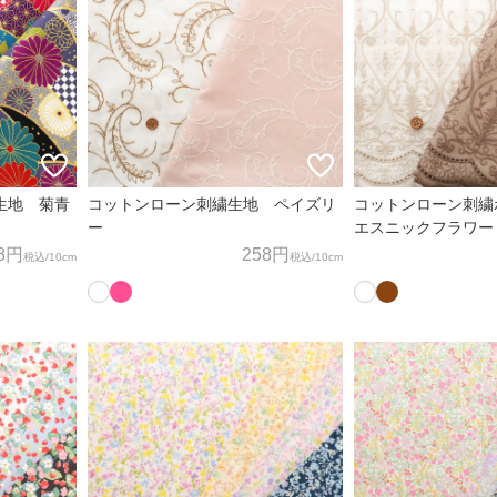
生地 菊青
コットンローン刺繍生地 ペイズリ
コットンローン刺
ー
エスニックフラワー
8円
258円
税込
/10cm
税込
/10cm