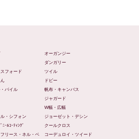
ゼ
オーガンジー
ム
ダンガリー
クスフォード
ツイル
めん
ドビー
ル・パイル
帆布・キャンバス
め
ジャガード
ト
W幅・広幅
ール・シフォン
ジョーゼット・デシン
ﾋﾞﾆｰﾙｺｰﾃｨﾝｸﾞ
クールクロス
（フリース・ネル・ベ
コーデュロイ・ツイード