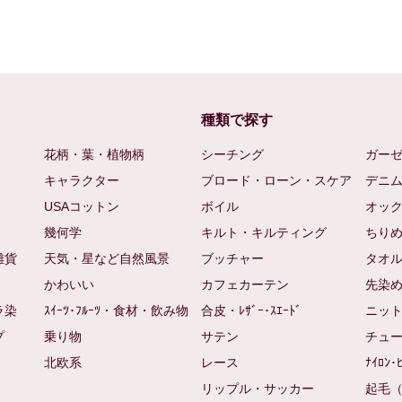
種類で探す
花柄・葉・植物柄
シーチング
ガー
キャラクター
ブロード・ローン・スケア
デニ
USAコットン
ボイル
オッ
幾何学
キルト・キルティング
ちり
雑貨
天気・星など自然風景
ブッチャー
タオ
かわいい
カフェカーテン
先染
ラ染
ｽｲｰﾂ･ﾌﾙｰﾂ・食材・飲み物
合皮・ﾚｻﾞｰ･ｽｴｰﾄﾞ
ニッ
プ
乗り物
サテン
チュ
北欧系
レース
ﾅｲﾛﾝ･
リップル・サッカー
起毛