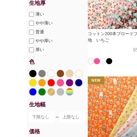
生地厚
薄い
やや薄い
普通
コットン200本ブロード
地 いちご
やや厚い
厚い
8
色
NEW
生地幅
～
価格