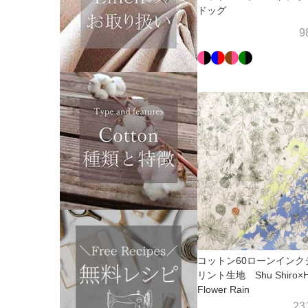
ドッグ
9
コットン60ローンインク
リント生地 Shu Shiro×
Flower Rain
23