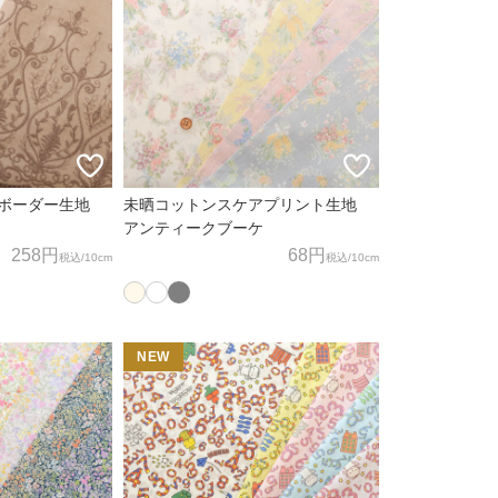
繍ボーダー生地
未晒コットンスケアプリント生地
アンティークブーケ
258円
68円
税込
/10cm
税込
/10cm
NEW