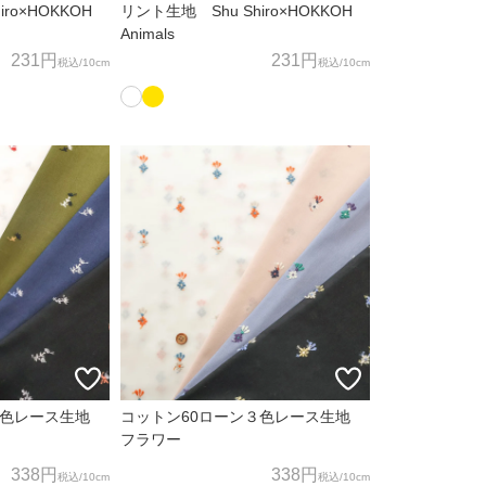
ro×HOKKOH
リント生地 Shu Shiro×HOKKOH
Animals
231円
231円
税込
/10cm
税込
/10cm
３色レース生地
コットン60ローン３色レース生地
フラワー
338円
338円
税込
/10cm
税込
/10cm