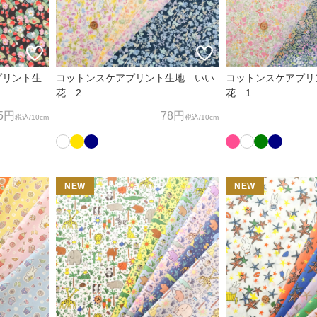
プリント生
コットンスケアプリント生地 いい
コットンスケアプリ
花 2
花 1
5円
78円
税込
/10cm
税込
/10cm
NEW
NEW