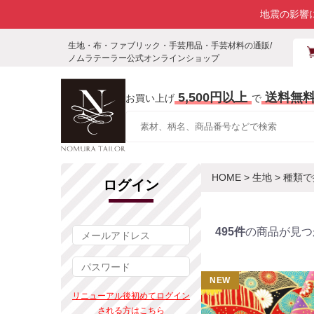
地震の影響
生地・布・ファブリック・手芸用品・手芸材料の通販/
ノムラテーラー公式オンラインショップ
5,500円以上
送料無
お買い上げ
で
HOME
>
生地
>
種類で
ログイン
495件
の商品が見つ
NEW
リニューアル後初めてログイン
される方はこちら