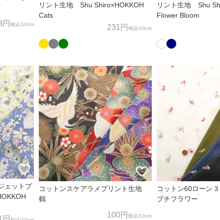
リント生地 Shu Shiro×HOKKOH
リント生地 Shu Shi
Cats
Flower Bloom
8円
税込
/10cm
231円
税込
/10cm
ジェットプ
コットンスケアラメプリント生地
コットン60ローン
HOKKOH
鶴
プチフラワー
100円
税込
/10cm
1円
税込
/10cm