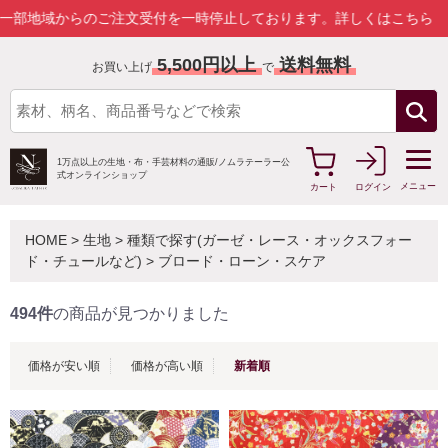
ご注文受付を一時停止しております。
詳しくはこちら
5,500円以上
送料無料
お買い上げ
で
1万点以上の生地・布・手芸材料の通販/
ノムラテーラー公
式オンラインショップ
メニュー
カート
ログイン
HOME
>
生地
>
種類で探す(ガーゼ・レース・オックスフォー
ド・チュールなど)
>
ブロード・ローン・スケア
494件
の商品が見つかりました
価格が安い順
価格が高い順
新着順