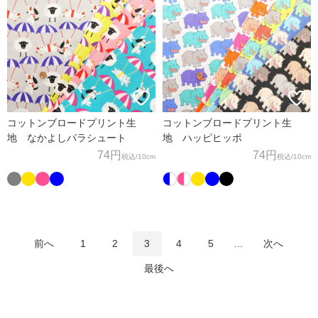
コットンブロードプリント生
コットンブロードプリント生
地 なかよしパラシュート
地 ハッピヒッポ
74円
74円
税込
/10cm
税込
/10cm
前へ
1
2
3
4
5
...
次へ
最後へ