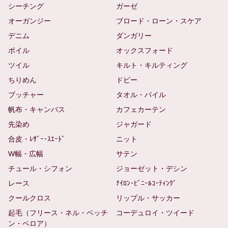
シーチング
ガーゼ
オーガンジー
ブロード・ローン・スケア
デニム
ダンガリー
ボイル
オックスフォード
ツイル
キルト・キルティング
ちりめん
ドビー
ブッチャー
タオル・パイル
帆布・キャンバス
カフェカーテン
先染め
ジャガード
合皮・ﾚｻﾞｰ･ｽｴｰﾄﾞ
ニット
W幅・広幅
サテン
チュール・シフォン
ジョーゼット・デシン
レース
ﾅｲﾛﾝ･ﾋﾞﾆｰﾙｺｰﾃｨﾝｸﾞ
クールクロス
リップル・サッカー
起毛（フリース・ネル・ベッチ
コーデュロイ・ツイード
ン・ベロア）