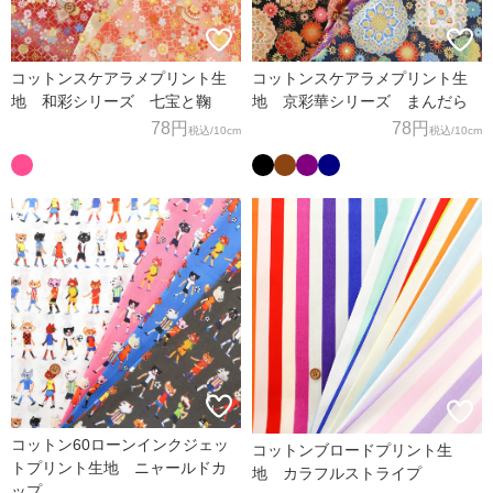
コットンスケアラメプリント生
コットンスケアラメプリント生
地 和彩シリーズ 七宝と鞠
地 京彩華シリーズ まんだら
78円
78円
税込
/10cm
税込
/10cm
コットン60ローンインクジェッ
コットンブロードプリント生
トプリント生地 ニャールドカ
地 カラフルストライプ
ップ