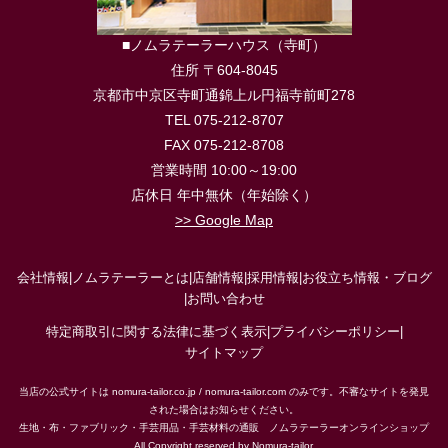
■ノムラテーラーハウス（寺町）
住所 〒604-8045
京都市中京区寺町通錦上ル円福寺前町278
TEL 075-212-8707
FAX 075-212-8708
営業時間 10:00～19:00
店休日 年中無休（年始除く）
>> Google Map
会社情報
|
ノムラテーラーとは
|
店舗情報
|
採用情報
|
お役立ち情報・ブログ
|
お問い合わせ
特定商取引に関する法律に基づく表示
|
プライバシーポリシー
|
サイトマップ
当店の公式サイトは nomura-tailor.co.jp / nomura-tailor.com のみです。不審なサイトを発見
された場合はお知らせください。
生地・布・ファブリック・手芸用品・手芸材料の通販 ノムラテーラーオンラインショップ
All Copyright reserved by Nomura-tailor.