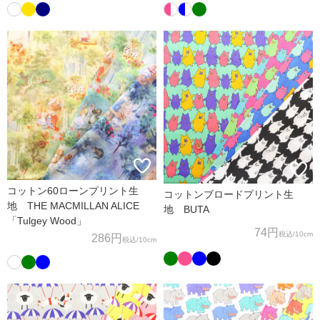
コットン60ローンプリント生
コットンブロードプリント生
地 THE MACMILLAN ALICE
地 BUTA
「Tulgey Wood」
74円
税込
/10cm
286円
税込
/10cm