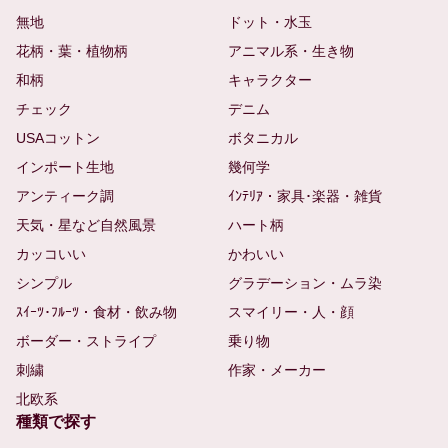
無地
ドット・水玉
花柄・葉・植物柄
アニマル系・生き物
和柄
キャラクター
チェック
デニム
USAコットン
ボタニカル
インポート生地
幾何学
アンティーク調
ｲﾝﾃﾘｱ・家具･楽器・雑貨
天気・星など自然風景
ハート柄
カッコいい
かわいい
シンプル
グラデーション・ムラ染
ｽｲｰﾂ･ﾌﾙｰﾂ・食材・飲み物
スマイリー・人・顔
ボーダー・ストライプ
乗り物
刺繍
作家・メーカー
北欧系
種類で探す