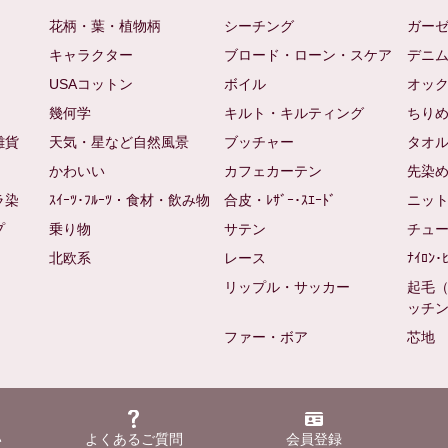
花柄・葉・植物柄
シーチング
ガー
キャラクター
ブロード・ローン・スケア
デニ
USAコットン
ボイル
オッ
幾何学
キルト・キルティング
ちり
雑貨
天気・星など自然風景
ブッチャー
タオ
かわいい
カフェカーテン
先染
ラ染
ｽｲｰﾂ･ﾌﾙｰﾂ・食材・飲み物
合皮・ﾚｻﾞｰ･ｽｴｰﾄﾞ
ニッ
プ
乗り物
サテン
チュ
北欧系
レース
ﾅｲﾛﾝ･
リップル・サッカー
起毛
ッチ
ファー・ボア
芯地
い
よくあるご質問
会員登録