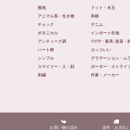
無地
ドット・水玉
アニマル系・生き物
和柄
チェック
デニム
ボタニカル
インポート生地
アンティーク調
ｲﾝﾃﾘｱ・家具･楽器・
ハート柄
カッコいい
シンプル
グラデーション・ム
スマイリー・人・顔
ボーダー・ストライ
刺繍
作家・メーカー
お買い物の流れ
送料・お支払