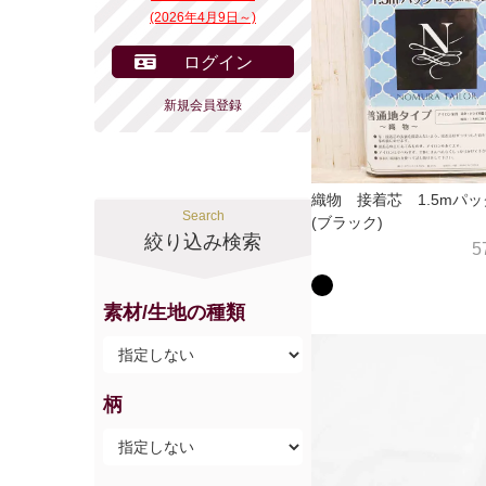
(2026年4月9日～)
ログイン
新規会員登録
織物 接着芯 1.5mパ
Search
(ブラック)
絞り込み検索
5
素材/生地の種類
柄