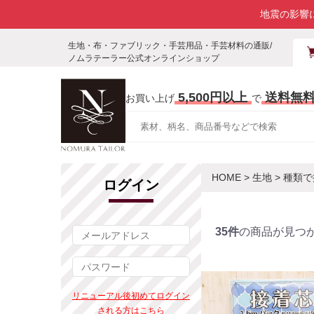
地震の影響
生地・布・ファブリック・手芸用品・手芸材料の通販/
ノムラテーラー公式オンラインショップ
5,500円以上
送料無
お買い上げ
で
HOME
>
生地
>
種類で
ログイン
35件
の商品が見つ
リニューアル後初めてログイン
される方はこちら