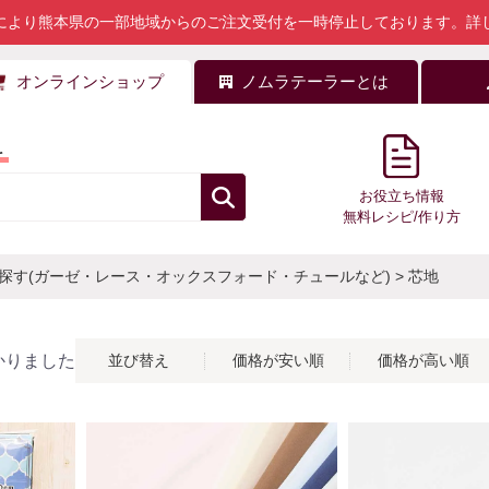
により熊本県の一部地域からのご注文受付を一時停止しております。
詳
オンラインショップ
ノムラテーラーとは
料
お役立ち情報
無料レシピ/作り方
探す(ガーゼ・レース・オックスフォード・チュールなど)
>
芯地
かりました
並び替え
価格が安い順
価格が高い順