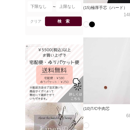
～
(15)極厚手芯（ハード）
14
検 索
クリア
(10)T/C中肉芯
6