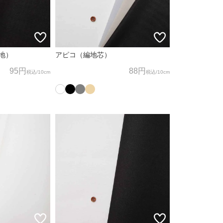
地）
アピコ（編地芯）
95円
88円
税込
/10cm
税込
/10cm