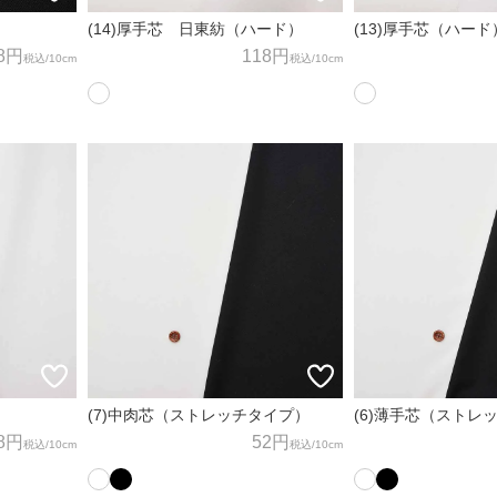
(14)厚手芯 日東紡（ハード）
(13)厚手芯（ハード
8円
118円
税込
/10cm
税込
/10cm
(7)中肉芯（ストレッチタイプ）
(6)薄手芯（ストレ
8円
52円
税込
/10cm
税込
/10cm