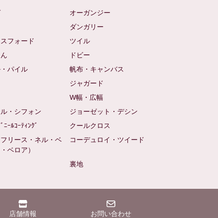
ゼ
オーガンジー
ム
ダンガリー
クスフォード
ツイル
めん
ドビー
ル・パイル
帆布・キャンバス
め
ジャガード
ト
W幅・広幅
ール・シフォン
ジョーゼット・デシン
ﾋﾞﾆｰﾙｺｰﾃｨﾝｸﾞ
クールクロス
（フリース・ネル・ベ
コーデュロイ・ツイード
ン・ベロア）
裏地
店舗情報
お問い合わせ