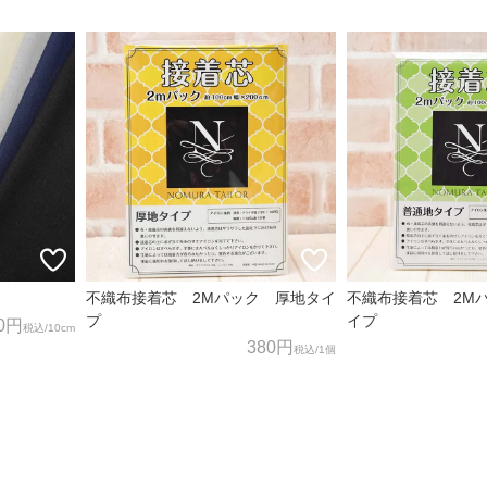
不織布接着芯 2Mパック 厚地タイ
不織布接着芯 2M
プ
イプ
0円
税込
/10cm
380円
税込
/1個