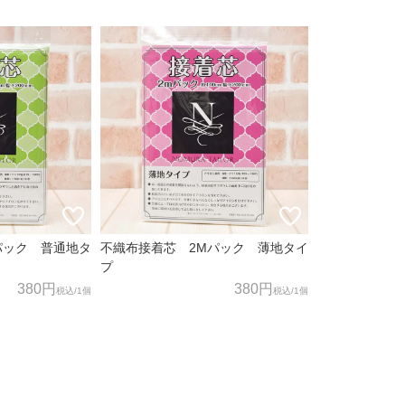
パック 普通地タ
不織布接着芯 2Mパック 薄地タイ
プ
380円
380円
税込
/1個
税込
/1個