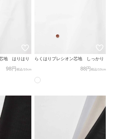
芯地 はりはり
らくはりプレシオン芯地 しっかり
98円
88円
税込
/10cm
税込
/10cm