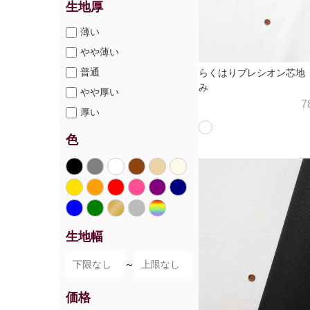
生地厚
薄い
やや薄い
普通
らくはりプレシオン芯地
み
やや厚い
7
厚い
色
生地幅
～
価格