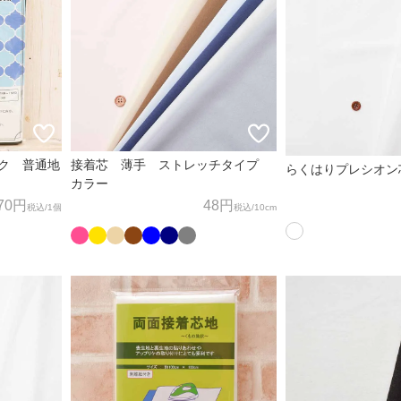
ック 普通地
接着芯 薄手 ストレッチタイプ
らくはりプレシオン
カラー
70円
48円
税込
/1個
税込
/10cm