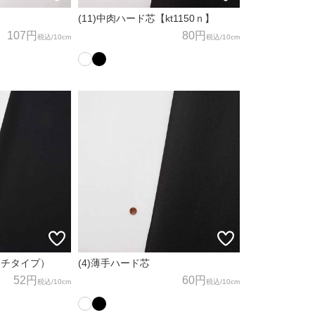
）
(11)中肉ハード芯【kt1150ｎ】
107円
80円
税込
/10cm
税込
/10cm
ッチタイプ）
(4)薄手ハード芯
52円
60円
税込
/10cm
税込
/10cm