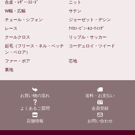
合皮・ﾚｻﾞｰ･ｽｴｰﾄﾞ
ニット
W幅・広幅
サテン
チュール・シフォン
ジョーゼット・デシン
レース
ﾅｲﾛﾝ･ﾋﾞﾆｰﾙｺｰﾃｨﾝｸﾞ
クールクロス
リップル・サッカー
起毛（フリース・ネル・ベッチ
コーデュロイ・ツイード
ン・ベロア）
ファー・ボア
芯地
裏地
お買い物の流れ
送料・お支払い
よくあるご質問
会員登録
店舗情報
お問い合わせ