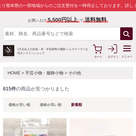
部地域からのご注文受付を一時停止しております。
詳しくはこちら
5,500円以上
送料無料
お買い上げ
で
1万点以上の生地・布・手芸材料の通販/
ノムラテーラー公
式オンラインショップ
メニュー
カート
ログイン
HOME
>
手芸小物・服飾小物
>
その他
615件
の商品が見つかりました
価格が安い順
価格が高い順
新着順