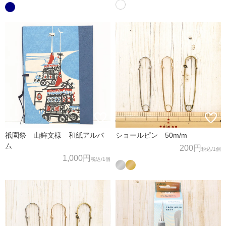
祇園祭 山鉾文様 和紙アルバ
ショールピン 50m/m
ム
200円
税込
/1個
1,000円
税込
/1個