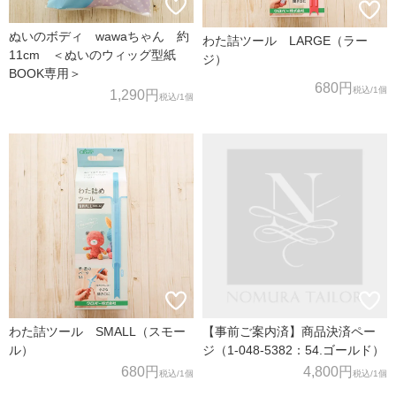
ぬいのボディ wawaちゃん 約
わた詰ツール LARGE（ラー
11cm ＜ぬいのウィッグ型紙
ジ）
BOOK専用＞
680円
税込
/1個
1,290円
税込
/1個
わた詰ツール SMALL（スモー
【事前ご案内済】商品決済ペー
ル）
ジ（1-048-5382：54.ゴールド）
680円
4,800円
税込
/1個
税込
/1個