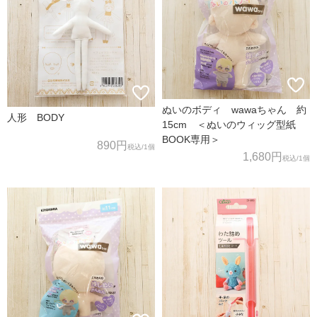
ぬいのボディ wawaちゃん 約
人形 BODY
15cm ＜ぬいのウィッグ型紙
BOOK専用＞
890円
税込
/1個
1,680円
税込
/1個