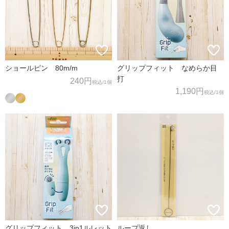
グリップフィット なめらか目
ショールピン 80m/m
打
240円
税込
/1個
1,190円
税込
/1個
グリップフィット 3in1ルレット
ループ返し