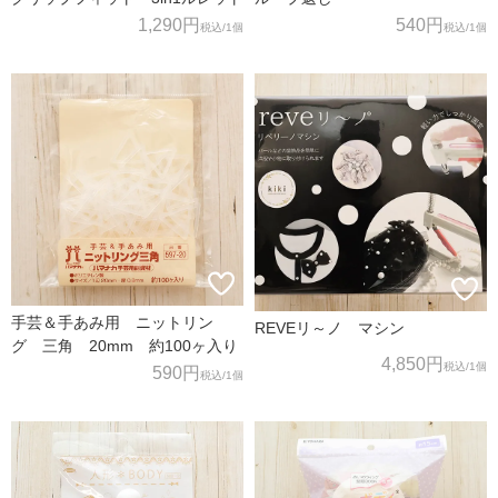
1,290円
540円
税込
/1個
税込
/1個
手芸＆手あみ用 ニットリン
REVEリ～ノ マシン
グ 三角 20mm 約100ヶ入り
4,850円
税込
/1個
590円
税込
/1個