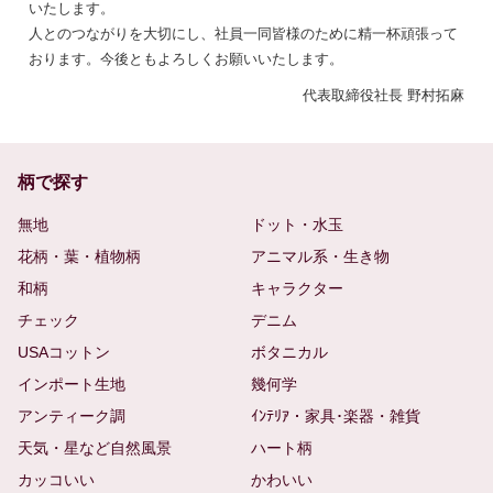
いたします。
人とのつながりを大切にし、社員一同皆様のために精一杯頑張って
おります。今後ともよろしくお願いいたします。
代表取締役社長 野村拓麻
柄で探す
無地
ドット・水玉
花柄・葉・植物柄
アニマル系・生き物
和柄
キャラクター
チェック
デニム
USAコットン
ボタニカル
インポート生地
幾何学
アンティーク調
ｲﾝﾃﾘｱ・家具･楽器・雑貨
天気・星など自然風景
ハート柄
カッコいい
かわいい