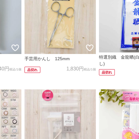
特選別織 金龍晒(
手芸用かんし 125mm
し)
40円
1,830円
税込
/1個
税込
/1個
品切れ
品切れ