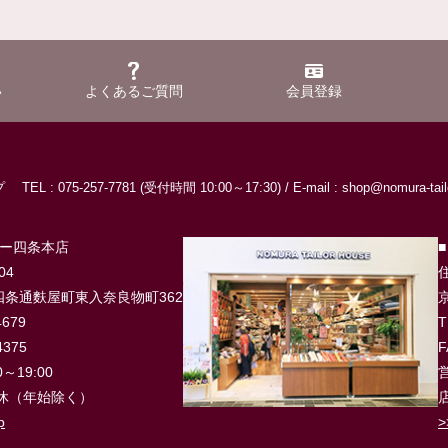
い
よくあるご質問
会員登録
ップ
TEL : 075-257-7781 (受付時間 10:00～17:30) /
E-mail : shop@nomura-tailo
ラー四条本店
04
住
条通麩屋町東入奈良物町362
4679
T
4375
F
～19:00
営
休（年始除く）
p
>