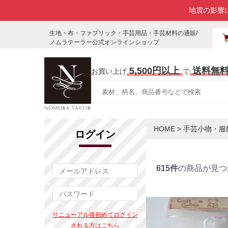
地震の影響
生地・布・ファブリック・手芸用品・手芸材料の通販/
ノムラテーラー公式オンラインショップ
5,500円以上
送料無
お買い上げ
で
HOME
>
手芸小物・服
ログイン
615件
の商品が見つ
リニューアル後初めてログイン
される方はこちら