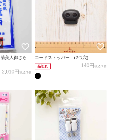
白菊美人御さら
コードストッパー (2つ穴)
140円
税込
/1個
品切れ
2,010円
税込
/1個