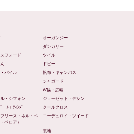
ゼ
オーガンジー
ム
ダンガリー
クスフォード
ツイル
めん
ドビー
ル・パイル
帆布・キャンバス
め
ジャガード
ト
W幅・広幅
ール・シフォン
ジョーゼット・デシン
ﾋﾞﾆｰﾙｺｰﾃｨﾝｸﾞ
クールクロス
（フリース・ネル・ベ
コーデュロイ・ツイード
ン・ベロア）
裏地