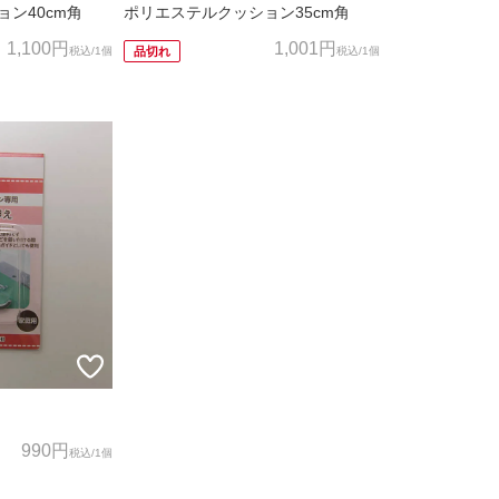
ン40cm角
ポリエステルクッション35cm角
1,100円
1,001円
税込
/1個
税込
/1個
品切れ
990円
税込
/1個