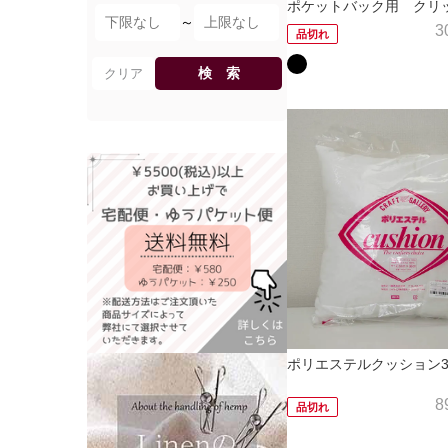
ポケットバック用 クリ
～
3
品切れ
検 索
クリア
ポリエステルクッション3
8
品切れ