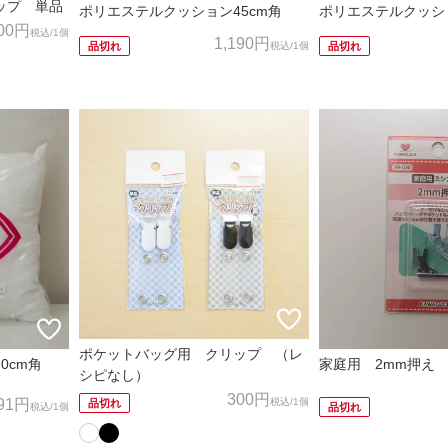
ップ 単品
ポリエステルクッション45cm角
ポリエステルクッショ
00円
税込
/1個
1,190円
税込
/1個
品切れ
品切れ
ポケットバッグ用 クリップ （レ
0cm角
家庭用 2mm押え
シピなし）
300円
91円
税込
/1個
品切れ
税込
/1個
品切れ