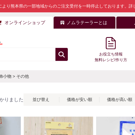
により熊本県の一部地域からのご注文受付を一時停止しております。
詳
オンラインショップ
ノムラテーラーとは
料
お役立ち情報
無料レシピ/作り方
飾小物
>
その他
かりました
並び替え
価格が安い順
価格が高い順