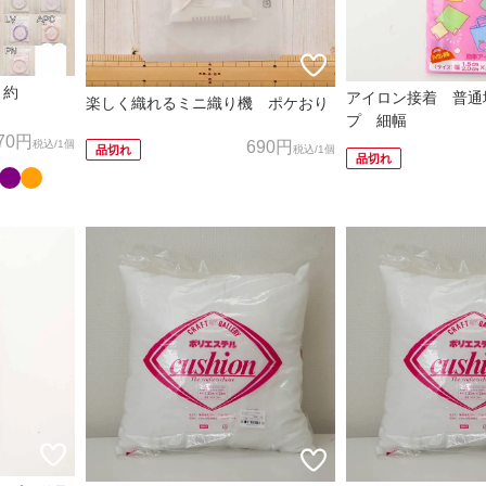
 約
アイロン接着 普通
楽しく織れるミニ織り機 ポケおり
プ 細幅
70円
690円
税込
/1個
税込
/1個
品切れ
品切れ