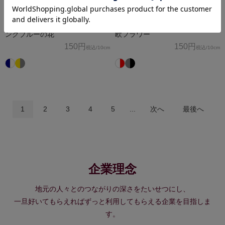
ポリエステルスムースニットイ
ポリエステルスムースニットイ
ンクジェットプリント生地 イ
ンクジェットプリント生地 北
ンクブルーの花
欧フラワー
150円
150円
税込
/10cm
税込
/10cm
1
2
3
4
5
...
次へ
最後へ
企業理念
地元の人々とのつながりの深さをたいせつにし、
一旦好いてもらえればずっと利用してもらえる企業を目指しま
す。