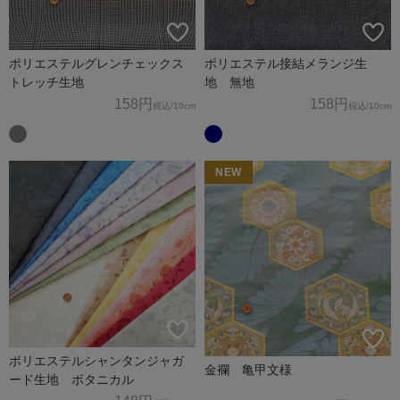
ポリエステルグレンチェックス
ポリエステル接結メランジ生
トレッチ生地
地 無地
158円
158円
税込
/10cm
税込
/10cm
NEW
ポリエステルシャンタンジャガ
金襴 亀甲文様
ード生地 ボタニカル