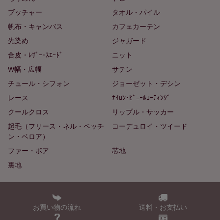
ブッチャー
タオル・パイル
帆布・キャンバス
カフェカーテン
先染め
ジャガード
合皮・ﾚｻﾞｰ･ｽｴｰﾄﾞ
ニット
W幅・広幅
サテン
チュール・シフォン
ジョーゼット・デシン
レース
ﾅｲﾛﾝ･ﾋﾞﾆｰﾙｺｰﾃｨﾝｸﾞ
クールクロス
リップル・サッカー
起毛（フリース・ネル・ベッチ
コーデュロイ・ツイード
ン・ベロア）
ファー・ボア
芯地
裏地
お買い物の流れ
送料・お支払い