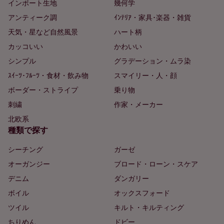
インポート生地
幾何学
アンティーク調
ｲﾝﾃﾘｱ・家具･楽器・雑貨
天気・星など自然風景
ハート柄
カッコいい
かわいい
シンプル
グラデーション・ムラ染
ｽｲｰﾂ･ﾌﾙｰﾂ・食材・飲み物
スマイリー・人・顔
ボーダー・ストライプ
乗り物
刺繍
作家・メーカー
北欧系
種類で探す
シーチング
ガーゼ
オーガンジー
ブロード・ローン・スケア
デニム
ダンガリー
ボイル
オックスフォード
ツイル
キルト・キルティング
ちりめん
ドビー