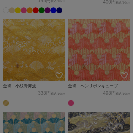
148円
400円
税込
/10cm
税込
/10cm
金襴 小紋青海波
金襴 ヘンリボンキューブ
338円
498円
税込
/10cm
税込
/10cm