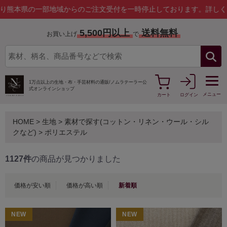
部地域からのご注文受付を一時停止しております。
詳しくはこちら
5,500円以上
送料無料
お買い上げ
で
1万点以上の生地・布・手芸材料の通販/
ノムラテーラー公
式オンラインショップ
メニュー
カート
ログイン
HOME
>
生地
>
素材で探す(コットン・リネン・ウール・シル
クなど)
>
ポリエステル
1127件
の商品が見つかりました
価格が安い順
価格が高い順
新着順
NEW
NEW