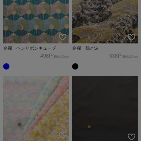
金襴 ヘンリボンキューブ
金襴 鶴と波
498円
338円
税込
/10cm
税込
/10cm