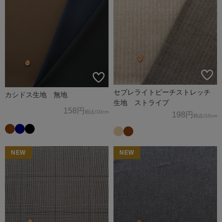
セブレライトピーチストレッチ
カシドス生地 無地
生地 ストライプ
158円
税込
/10cm
198円
税込
/10cm
NEW
NEW