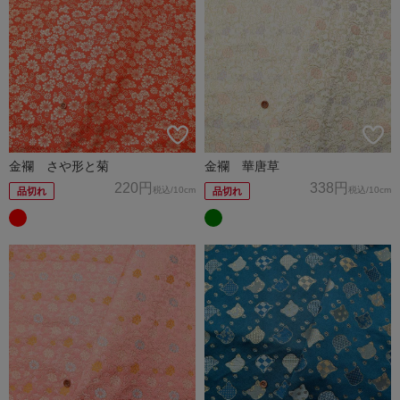
金襴 さや形と菊
金襴 華唐草
220円
338円
税込
/10cm
税込
/10cm
品切れ
品切れ