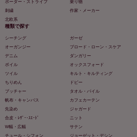
ボーダー・ストライプ
乗り物
刺繍
作家・メーカー
北欧系
種類で探す
シーチング
ガーゼ
オーガンジー
ブロード・ローン・スケア
デニム
ダンガリー
ボイル
オックスフォード
ツイル
キルト・キルティング
ちりめん
ドビー
ブッチャー
タオル・パイル
帆布・キャンバス
カフェカーテン
先染め
ジャガード
合皮・ﾚｻﾞｰ･ｽｴｰﾄﾞ
ニット
W幅・広幅
サテン
チュール・シフォン
ジョーゼット・デシン