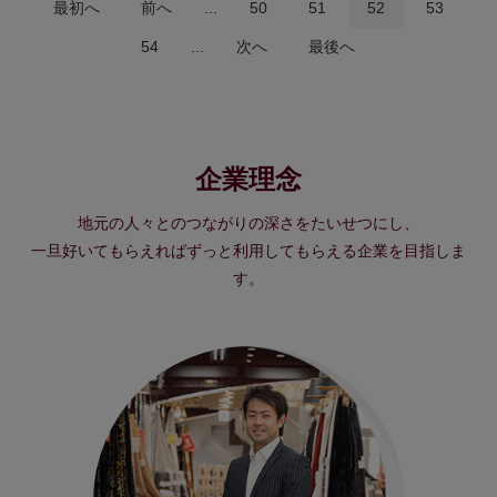
最初へ
前へ
...
50
51
52
53
54
...
次へ
最後へ
企業理念
地元の人々とのつながりの深さをたいせつにし、
一旦好いてもらえればずっと利用してもらえる企業を目指しま
す。