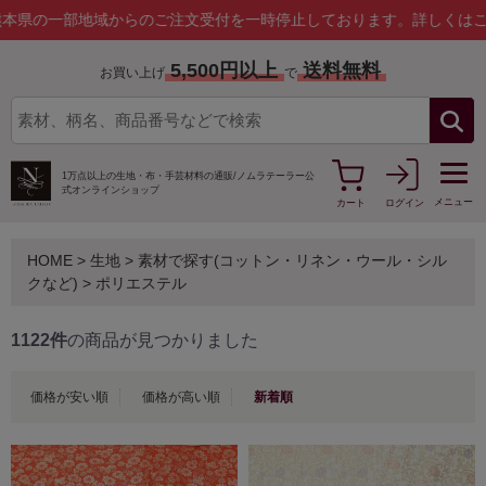
域からのご注文受付を一時停止しております。
詳しくはこちら
5,500円以上
送料無料
お買い上げ
で
1万点以上の生地・布・手芸材料の通販/
ノムラテーラー公
式オンラインショップ
メニュー
カート
ログイン
HOME
>
生地
>
素材で探す(コットン・リネン・ウール・シル
クなど)
>
ポリエステル
1122件
の商品が見つかりました
価格が安い順
価格が高い順
新着順