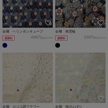
金襴 ヘリンボンキューブ
金襴 梅雪輪
498円
338円
税込
/10cm
税込
/10cm
品切れ
品切れ
金襴 ロココ調フラワー
金襴 桜ぼんぼり