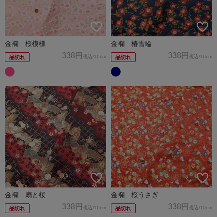
金襴 桜模様
金襴 椿雪輪
338円
338円
税込
/10cm
税込
/10cm
品切れ
品切れ
金襴 扇と桜
金襴 桜うさぎ
338円
338円
税込
/10cm
税込
/10cm
品切れ
品切れ