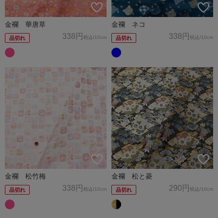
金襴 華唐草
金襴 ネコ
338円
338円
税込
/10cm
税込
/10cm
品切れ
品切れ
金襴 松竹梅
金襴 松と菱
338円
290円
税込
/10cm
税込
/10cm
品切れ
品切れ