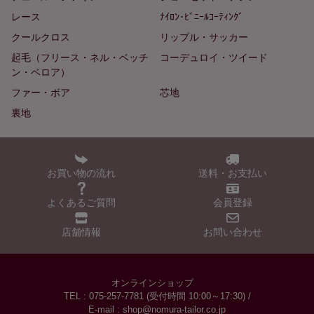
レース
ﾅｲﾛﾝ･ﾋﾞﾆｰﾙｺｰﾃｨﾝｸﾞ
クールクロス
リップル・サッカー
起毛（フリース・ネル・ベッチ
コーデュロイ・ツイード
ン・ベロア）
ファー・ボア
芯地
裏地
お買い物の流れ
送料・お支払い
よくあるご質問
会員登録
店舗情報
お問い合わせ
オンラインショップ
TEL : 075-257-7781 (受付時間 10:00～17:30) /
E-mail : shop@nomura-tailor.co.jp