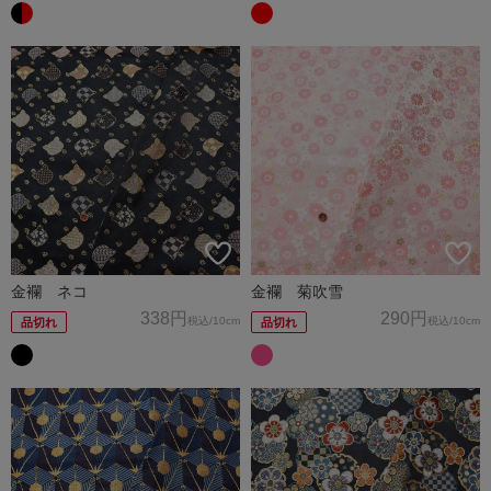
金襴 ネコ
金襴 菊吹雪
338円
290円
税込
/10cm
税込
/10cm
品切れ
品切れ