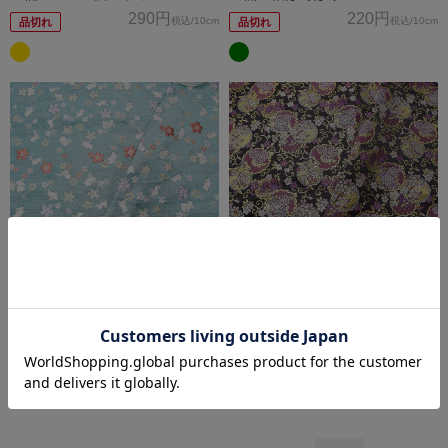
290円
220円
税込
/10cm
税込
/10cm
品切れ
品切れ
金襴 うさぎと桜
金襴 和小紋ブーケ
338円
290円
税込
/10cm
税込
/10cm
品切れ
品切れ