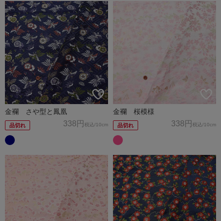
金襴 さや型と鳳凰
金襴 桜模様
338円
338円
税込
/10cm
税込
/10cm
品切れ
品切れ