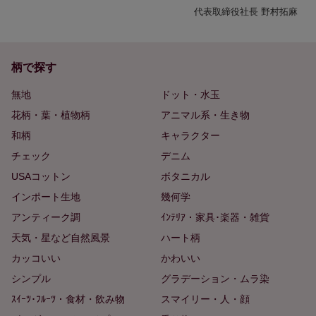
代表取締役社長 野村拓麻
柄で探す
無地
ドット・水玉
花柄・葉・植物柄
アニマル系・生き物
和柄
キャラクター
チェック
デニム
USAコットン
ボタニカル
インポート生地
幾何学
アンティーク調
ｲﾝﾃﾘｱ・家具･楽器・雑貨
天気・星など自然風景
ハート柄
カッコいい
かわいい
シンプル
グラデーション・ムラ染
ｽｲｰﾂ･ﾌﾙｰﾂ・食材・飲み物
スマイリー・人・顔