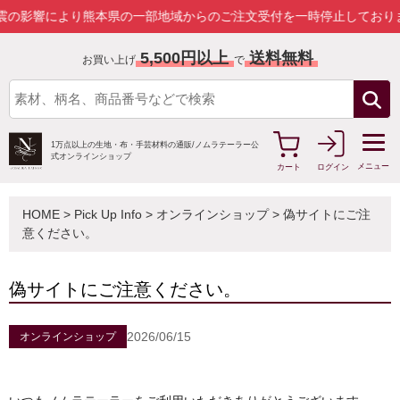
の影響により熊本県の一部地域からのご注文受付を一時停止しておりま
5,500円以上
送料無料
お買い上げ
で
1万点以上の生地・布・手芸材料の通販/
ノムラテーラー公
式オンラインショップ
メニュー
カート
ログイン
HOME
>
Pick Up Info
>
オンラインショップ
> 偽サイトにご注
意ください。
偽サイトにご注意ください。
2026/06/15
オンラインショップ