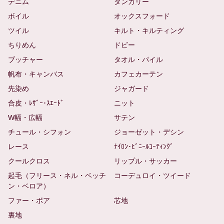
デニム
ダンガリー
ボイル
オックスフォード
ツイル
キルト・キルティング
ちりめん
ドビー
ブッチャー
タオル・パイル
帆布・キャンバス
カフェカーテン
先染め
ジャガード
合皮・ﾚｻﾞｰ･ｽｴｰﾄﾞ
ニット
W幅・広幅
サテン
チュール・シフォン
ジョーゼット・デシン
レース
ﾅｲﾛﾝ･ﾋﾞﾆｰﾙｺｰﾃｨﾝｸﾞ
クールクロス
リップル・サッカー
起毛（フリース・ネル・ベッチ
コーデュロイ・ツイード
ン・ベロア）
ファー・ボア
芯地
裏地