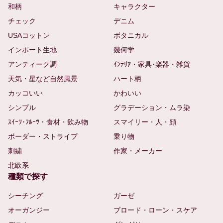
和柄
キャラクター
チェック
デニム
USAコットン
ボタニカル
インポート生地
幾何学
アンティーク調
ｲﾝﾃﾘｱ・家具･楽器・雑貨
天気・星など自然風景
ハート柄
カッコいい
かわいい
シンプル
グラデーション・ムラ染
ｽｲｰﾂ･ﾌﾙｰﾂ・食材・飲み物
スマイリー・人・顔
ボーダー・ストライプ
乗り物
刺繍
作家・メーカー
北欧系
種類で探す
シーチング
ガーゼ
オーガンジー
ブロード・ローン・スケア