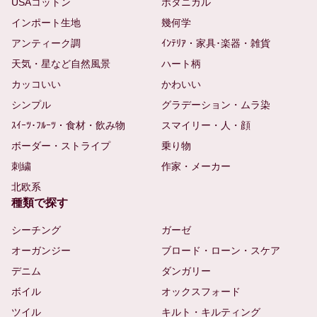
USAコットン
ボタニカル
インポート生地
幾何学
アンティーク調
ｲﾝﾃﾘｱ・家具･楽器・雑貨
天気・星など自然風景
ハート柄
カッコいい
かわいい
シンプル
グラデーション・ムラ染
ｽｲｰﾂ･ﾌﾙｰﾂ・食材・飲み物
スマイリー・人・顔
ボーダー・ストライプ
乗り物
刺繍
作家・メーカー
北欧系
種類で探す
シーチング
ガーゼ
オーガンジー
ブロード・ローン・スケア
デニム
ダンガリー
ボイル
オックスフォード
ツイル
キルト・キルティング