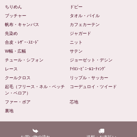
ちりめん
ドビー
ブッチャー
タオル・パイル
帆布・キャンバス
カフェカーテン
先染め
ジャガード
合皮・ﾚｻﾞｰ･ｽｴｰﾄﾞ
ニット
W幅・広幅
サテン
チュール・シフォン
ジョーゼット・デシン
レース
ﾅｲﾛﾝ･ﾋﾞﾆｰﾙｺｰﾃｨﾝｸﾞ
クールクロス
リップル・サッカー
起毛（フリース・ネル・ベッチ
コーデュロイ・ツイード
ン・ベロア）
ファー・ボア
芯地
裏地