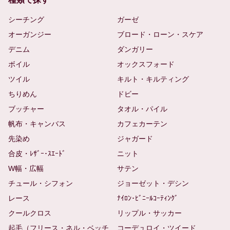
シーチング
ガーゼ
オーガンジー
ブロード・ローン・スケア
デニム
ダンガリー
ボイル
オックスフォード
ツイル
キルト・キルティング
ちりめん
ドビー
ブッチャー
タオル・パイル
帆布・キャンバス
カフェカーテン
先染め
ジャガード
合皮・ﾚｻﾞｰ･ｽｴｰﾄﾞ
ニット
W幅・広幅
サテン
チュール・シフォン
ジョーゼット・デシン
レース
ﾅｲﾛﾝ･ﾋﾞﾆｰﾙｺｰﾃｨﾝｸﾞ
クールクロス
リップル・サッカー
起毛（フリース・ネル・ベッチ
コーデュロイ・ツイード