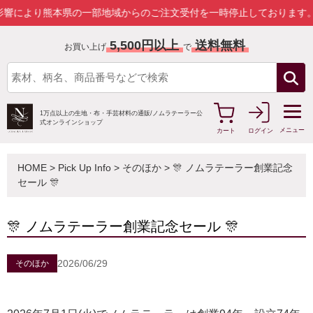
り熊本県の一部地域からのご注文受付を一時停止しております。
詳しく
5,500円以上
送料無料
お買い上げ
で
1万点以上の生地・布・手芸材料の通販/
ノムラテーラー公
式オンラインショップ
メニュー
カート
ログイン
HOME
>
Pick Up Info
>
そのほか
> 🎊 ノムラテーラー創業記念
セール 🎊
🎊 ノムラテーラー創業記念セール 🎊
2026/06/29
そのほか