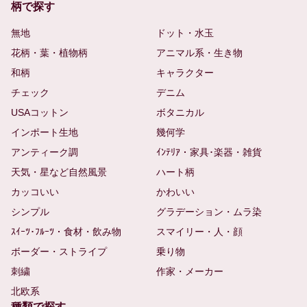
柄で探す
無地
ドット・水玉
花柄・葉・植物柄
アニマル系・生き物
和柄
キャラクター
チェック
デニム
USAコットン
ボタニカル
インポート生地
幾何学
アンティーク調
ｲﾝﾃﾘｱ・家具･楽器・雑貨
天気・星など自然風景
ハート柄
カッコいい
かわいい
シンプル
グラデーション・ムラ染
ｽｲｰﾂ･ﾌﾙｰﾂ・食材・飲み物
スマイリー・人・顔
ボーダー・ストライプ
乗り物
刺繍
作家・メーカー
北欧系
種類で探す