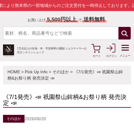
本県の一部地域からのご注文受付を一時停止しております。
詳しくはこ
5,500円以上
送料無料
お買い上げ
で
1万点以上の生地・布・手芸材料の通販/
ノムラテーラー公
式オンラインショップ
メニュー
カート
ログイン
HOME
>
Pick Up Info
>
そのほか
> 《7/1発売》📣 祇園祭山鉾
柄&お祭り柄 発売決定 📣
《7/1発売》📣 祇園祭山鉾柄&お祭り柄 発売決
定 📣
2026/06/20
そのほか