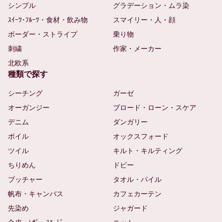
シンプル
グラデーション・ムラ染
ｽｲｰﾂ･ﾌﾙｰﾂ・食材・飲み物
スマイリー・人・顔
ボーダー・ストライプ
乗り物
刺繍
作家・メーカー
北欧系
種類で探す
シーチング
ガーゼ
オーガンジー
ブロード・ローン・スケア
デニム
ダンガリー
ボイル
オックスフォード
ツイル
キルト・キルティング
ちりめん
ドビー
ブッチャー
タオル・パイル
帆布・キャンバス
カフェカーテン
先染め
ジャガード