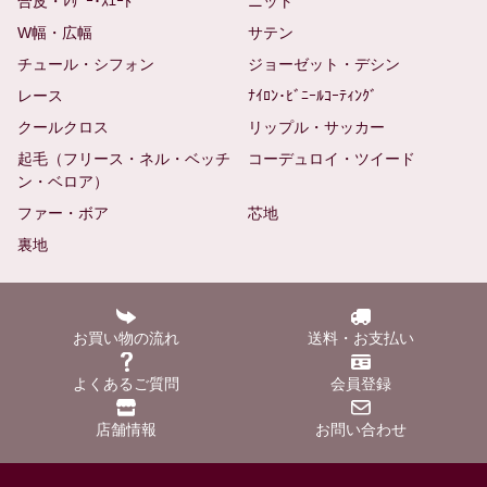
合皮・ﾚｻﾞｰ･ｽｴｰﾄﾞ
ニット
W幅・広幅
サテン
チュール・シフォン
ジョーゼット・デシン
レース
ﾅｲﾛﾝ･ﾋﾞﾆｰﾙｺｰﾃｨﾝｸﾞ
クールクロス
リップル・サッカー
起毛（フリース・ネル・ベッチ
コーデュロイ・ツイード
ン・ベロア）
ファー・ボア
芯地
裏地
お買い物の流れ
送料・お支払い
よくあるご質問
会員登録
店舗情報
お問い合わせ