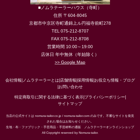
■ノムラテーラーハウス（寺町）
住所 〒604-8045
京都市中京区寺町通錦上ル円福寺前町278
TEL 075-212-8707
FAX 075-212-8708
営業時間 10:00～19:00
店休日 年中無休（年始除く）
>> Google Map
会社情報
|
ノムラテーラーとは
|
店舗情報
|
採用情報
|
お役立ち情報・ブログ
|
お問い合わせ
特定商取引に関する法律に基づく表示
|
プライバシーポリシー
|
サイトマップ
当店の公式サイトは nomura-tailor.co.jp / nomura-tailor.com のみです。不審なサイトを発見
された場合はお知らせください。
生地・布・ファブリック・手芸用品・手芸材料の通販 ノムラテーラーオンラインショップ
All Copyright reserved by Nomura-tailor.