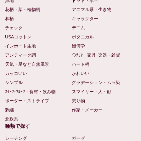
無地
ドット・水玉
花柄・葉・植物柄
アニマル系・生き物
和柄
キャラクター
チェック
デニム
USAコットン
ボタニカル
インポート生地
幾何学
アンティーク調
ｲﾝﾃﾘｱ・家具･楽器・雑貨
天気・星など自然風景
ハート柄
カッコいい
かわいい
シンプル
グラデーション・ムラ染
ｽｲｰﾂ･ﾌﾙｰﾂ・食材・飲み物
スマイリー・人・顔
ボーダー・ストライプ
乗り物
刺繍
作家・メーカー
北欧系
種類で探す
シーチング
ガーゼ