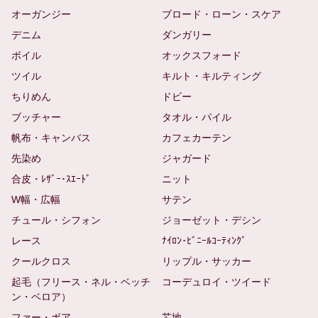
オーガンジー
ブロード・ローン・スケア
デニム
ダンガリー
ボイル
オックスフォード
ツイル
キルト・キルティング
ちりめん
ドビー
ブッチャー
タオル・パイル
帆布・キャンバス
カフェカーテン
先染め
ジャガード
合皮・ﾚｻﾞｰ･ｽｴｰﾄﾞ
ニット
W幅・広幅
サテン
チュール・シフォン
ジョーゼット・デシン
レース
ﾅｲﾛﾝ･ﾋﾞﾆｰﾙｺｰﾃｨﾝｸﾞ
クールクロス
リップル・サッカー
起毛（フリース・ネル・ベッチ
コーデュロイ・ツイード
ン・ベロア）
ファー・ボア
芯地