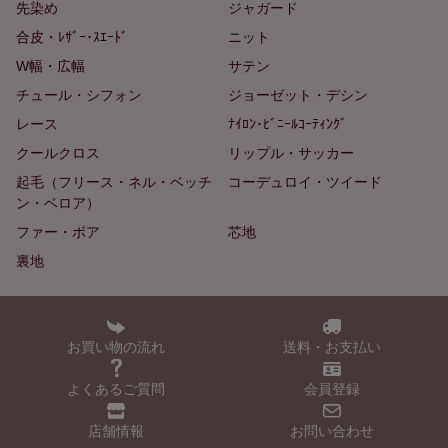
先染め
ジャガード
合皮・ﾚｻﾞｰ･ｽｴｰﾄﾞ
ニット
W幅・広幅
サテン
チュール・シフォン
ジョーゼット・デシン
レース
ﾅｲﾛﾝ･ﾋﾞﾆｰﾙｺｰﾃｨﾝｸﾞ
クールクロス
リップル・サッカー
起毛（フリース・ネル・ベッチ
コーデュロイ・ツイード
ン・ベロア）
ファー・ボア
芯地
裏地
お買い物の流れ
送料・お支払い
よくあるご質問
会員登録
店舗情報
お問い合わせ