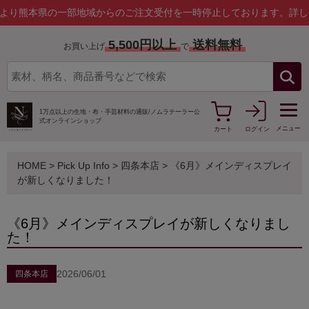
域からのご注文受付を一時停止しております。
詳しくはこちら
5,500円以上
送料無料
お買い上げ
で
1万点以上の生地・布・手芸材料の通販/
ノムラテーラー公
式オンラインショップ
メニュー
カート
ログイン
HOME
>
Pick Up Info
>
四条本店
> 《6月》メインディスプレイ
が新しくなりました！
《6月》メインディスプレイが新しくなりまし
た！
2026/06/01
四条本店