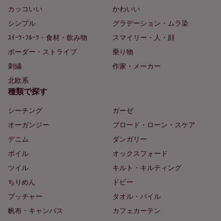
カッコいい
かわいい
シンプル
グラデーション・ムラ染
ｽｲｰﾂ･ﾌﾙｰﾂ・食材・飲み物
スマイリー・人・顔
ボーダー・ストライプ
乗り物
刺繍
作家・メーカー
北欧系
種類で探す
シーチング
ガーゼ
オーガンジー
ブロード・ローン・スケア
デニム
ダンガリー
ボイル
オックスフォード
ツイル
キルト・キルティング
ちりめん
ドビー
ブッチャー
タオル・パイル
帆布・キャンバス
カフェカーテン