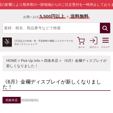
の一部地域からのご注文受付を一時停止しております。
詳しくはこちら
5,500円以上
送料無料
お買い上げ
で
1万点以上の生地・布・手芸材料の通販/
ノムラテーラー公
式オンラインショップ
メニュー
カート
ログイン
HOME
>
Pick Up Info
>
四条本店
> 《6月》金襴ディスプレイが
新しくなりました！
《6月》金襴ディスプレイが新しくなりまし
た！
2026/06/01
四条本店