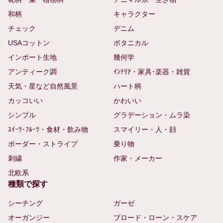
和柄
キャラクター
チェック
デニム
USAコットン
ボタニカル
インポート生地
幾何学
アンティーク調
ｲﾝﾃﾘｱ・家具･楽器・雑貨
天気・星など自然風景
ハート柄
カッコいい
かわいい
シンプル
グラデーション・ムラ染
ｽｲｰﾂ･ﾌﾙｰﾂ・食材・飲み物
スマイリー・人・顔
ボーダー・ストライプ
乗り物
刺繍
作家・メーカー
北欧系
種類で探す
シーチング
ガーゼ
オーガンジー
ブロード・ローン・スケア