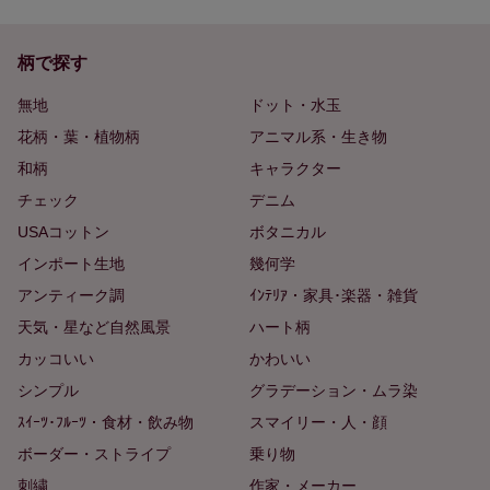
柄で探す
無地
ドット・水玉
花柄・葉・植物柄
アニマル系・生き物
和柄
キャラクター
チェック
デニム
USAコットン
ボタニカル
インポート生地
幾何学
アンティーク調
ｲﾝﾃﾘｱ・家具･楽器・雑貨
天気・星など自然風景
ハート柄
カッコいい
かわいい
シンプル
グラデーション・ムラ染
ｽｲｰﾂ･ﾌﾙｰﾂ・食材・飲み物
スマイリー・人・顔
ボーダー・ストライプ
乗り物
刺繍
作家・メーカー