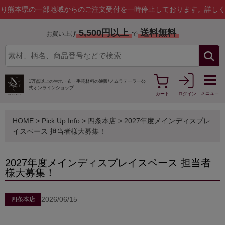
域からのご注文受付を一時停止しております。
詳しくはこちら
5,500円以上
送料無料
お買い上げ
で
1万点以上の生地・布・手芸材料の通販/
ノムラテーラー公
式オンラインショップ
メニュー
カート
ログイン
HOME
>
Pick Up Info
>
四条本店
> 2027年度メインディスプレ
イスペース 担当者様大募集！
2027年度メインディスプレイスペース 担当者
様大募集！
2026/06/15
四条本店