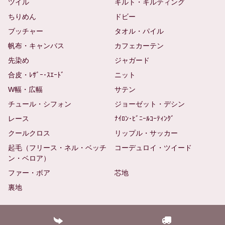
ツイル
キルト・キルティング
ちりめん
ドビー
ブッチャー
タオル・パイル
帆布・キャンバス
カフェカーテン
先染め
ジャガード
合皮・ﾚｻﾞｰ･ｽｴｰﾄﾞ
ニット
W幅・広幅
サテン
チュール・シフォン
ジョーゼット・デシン
レース
ﾅｲﾛﾝ･ﾋﾞﾆｰﾙｺｰﾃｨﾝｸﾞ
クールクロス
リップル・サッカー
起毛（フリース・ネル・ベッチ
コーデュロイ・ツイード
ン・ベロア）
ファー・ボア
芯地
裏地