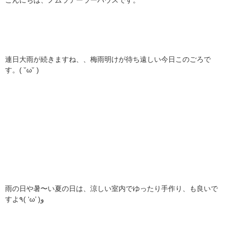
こんにちは、ノムラテーラーハウスです。
連日大雨が続きますね、、梅雨明けが待ち遠しい今日このごろで
す。( ˘ω˘ )
雨の日や暑〜い夏の日は、涼しい室内でゆったり手作り、も良いで
すよ٩( ‘ω’ )و