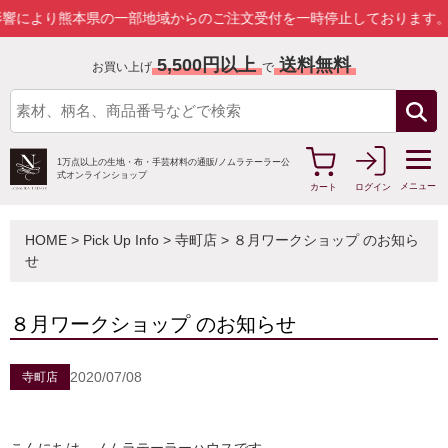
県の一部地域からのご注文受付を一時停止しております。
詳しくはこち
5,500円以上
送料無料
お買い上げ
で
1万点以上の生地・布・手芸材料の通販/
ノムラテーラー公
式オンラインショップ
メニュー
カート
ログイン
HOME
>
Pick Up Info
>
寺町店
> ８月ワークショップ のお知ら
せ
８月ワークショップ のお知らせ
2020/07/08
寺町店