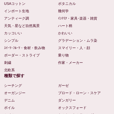
USAコットン
ボタニカル
インポート生地
幾何学
アンティーク調
ｲﾝﾃﾘｱ・家具･楽器・雑貨
天気・星など自然風景
ハート柄
カッコいい
かわいい
シンプル
グラデーション・ムラ染
ｽｲｰﾂ･ﾌﾙｰﾂ・食材・飲み物
スマイリー・人・顔
ボーダー・ストライプ
乗り物
刺繍
作家・メーカー
北欧系
種類で探す
シーチング
ガーゼ
オーガンジー
ブロード・ローン・スケア
デニム
ダンガリー
ボイル
オックスフォード