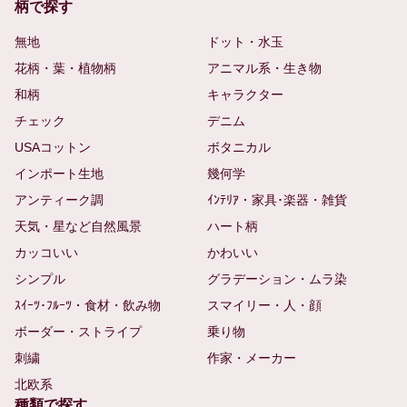
柄で探す
無地
ドット・水玉
花柄・葉・植物柄
アニマル系・生き物
和柄
キャラクター
チェック
デニム
USAコットン
ボタニカル
インポート生地
幾何学
アンティーク調
ｲﾝﾃﾘｱ・家具･楽器・雑貨
天気・星など自然風景
ハート柄
カッコいい
かわいい
シンプル
グラデーション・ムラ染
ｽｲｰﾂ･ﾌﾙｰﾂ・食材・飲み物
スマイリー・人・顔
ボーダー・ストライプ
乗り物
刺繍
作家・メーカー
北欧系
種類で探す