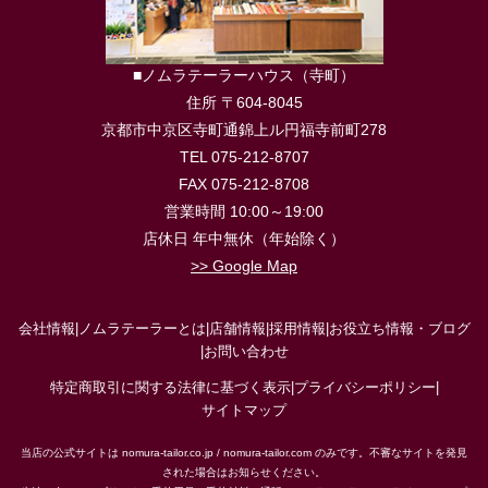
■ノムラテーラーハウス（寺町）
住所 〒604-8045
京都市中京区寺町通錦上ル円福寺前町278
TEL 075-212-8707
FAX 075-212-8708
営業時間 10:00～19:00
店休日 年中無休（年始除く）
>> Google Map
会社情報
|
ノムラテーラーとは
|
店舗情報
|
採用情報
|
お役立ち情報・ブログ
|
お問い合わせ
特定商取引に関する法律に基づく表示
|
プライバシーポリシー
|
サイトマップ
当店の公式サイトは nomura-tailor.co.jp / nomura-tailor.com のみです。不審なサイトを発見
された場合はお知らせください。