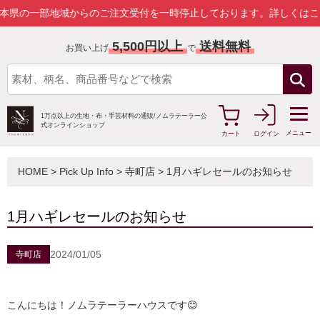
一部地域からのご注文受付を一時停止しております。
詳しくはこちら
5,500円以上
送料無料
お買い上げ
で
1万点以上の生地・布・手芸材料の通販/
ノムラテーラー公
式オンラインショップ
メニュー
カート
ログイン
HOME
>
Pick Up Info
>
寺町店
> 1月ハギレセールのお知らせ
1月ハギレセールのお知らせ
2024/01/05
寺町店
こんにちは！ノムラテーラーハウスです😊