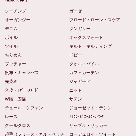
シーチング
ガーゼ
オーガンジー
ブロード・ローン・スケア
デニム
ダンガリー
ボイル
オックスフォード
ツイル
キルト・キルティング
ちりめん
ドビー
ブッチャー
タオル・パイル
帆布・キャンバス
カフェカーテン
先染め
ジャガード
合皮・ﾚｻﾞｰ･ｽｴｰﾄﾞ
ニット
W幅・広幅
サテン
チュール・シフォン
ジョーゼット・デシン
レース
ﾅｲﾛﾝ･ﾋﾞﾆｰﾙｺｰﾃｨﾝｸﾞ
クールクロス
リップル・サッカー
起毛（フリース・ネル・ベッチ
コーデュロイ・ツイード