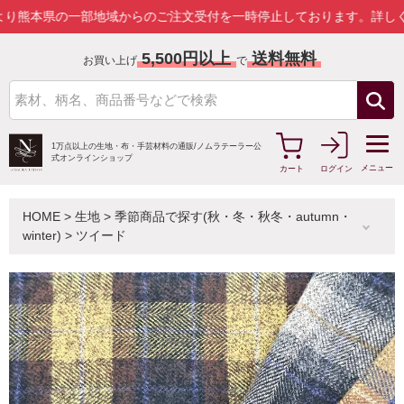
の一部地域からのご注文受付を一時停止しております。
詳しくはこちら
5,500円以上
送料無料
お買い上げ
で
1万点以上の生地・布・手芸材料の通販/
ノムラテーラー公
式オンラインショップ
メニュー
カート
ログイン
HOME
>
生地
>
季節商品で探す(秋・冬・秋冬・autumn・
winter)
>
ツイード