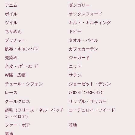
デニム
ダンガリー
ボイル
オックスフォード
ツイル
キルト・キルティング
ちりめん
ドビー
ブッチャー
タオル・パイル
帆布・キャンバス
カフェカーテン
先染め
ジャガード
合皮・ﾚｻﾞｰ･ｽｴｰﾄﾞ
ニット
W幅・広幅
サテン
チュール・シフォン
ジョーゼット・デシン
レース
ﾅｲﾛﾝ･ﾋﾞﾆｰﾙｺｰﾃｨﾝｸﾞ
クールクロス
リップル・サッカー
起毛（フリース・ネル・ベッチ
コーデュロイ・ツイード
ン・ベロア）
ファー・ボア
芯地
裏地