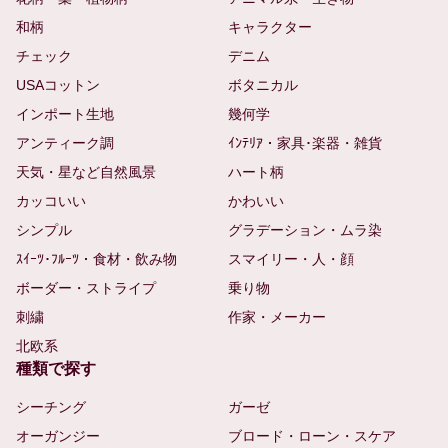
和柄
キャラクター
チェック
デニム
USAコットン
ボタニカル
インポート生地
幾何学
アンティーク調
ｲﾝﾃﾘｱ・家具･楽器・雑貨
天気・星など自然風景
ハート柄
カッコいい
かわいい
シンプル
グラデーション・ムラ染
ｽｲｰﾂ･ﾌﾙｰﾂ・食材・飲み物
スマイリー・人・顔
ボーダー・ストライプ
乗り物
刺繍
作家・メーカー
北欧系
種類で探す
シーチング
ガーゼ
オーガンジー
ブロード・ローン・スケア