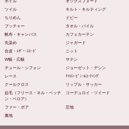
ボイル
オックスフォード
ツイル
キルト・キルティング
ちりめん
ドビー
ブッチャー
タオル・パイル
帆布・キャンバス
カフェカーテン
先染め
ジャガード
合皮・ﾚｻﾞｰ･ｽｴｰﾄﾞ
ニット
W幅・広幅
サテン
チュール・シフォン
ジョーゼット・デシン
レース
ﾅｲﾛﾝ･ﾋﾞﾆｰﾙｺｰﾃｨﾝｸﾞ
クールクロス
リップル・サッカー
起毛（フリース・ネル・ベッチ
コーデュロイ・ツイード
ン・ベロア）
ファー・ボア
芯地
裏地