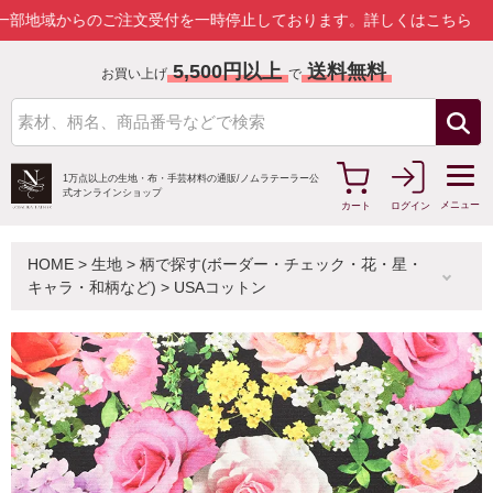
からのご注文受付を一時停止しております。
詳しくはこちら
5,500円以上
送料無料
お買い上げ
で
1万点以上の生地・布・手芸材料の通販/
ノムラテーラー公
式オンラインショップ
メニュー
カート
ログイン
HOME
>
生地
>
柄で探す(ボーダー・チェック・花・星・
キャラ・和柄など)
>
USAコットン