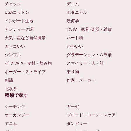
チェック
デニム
USAコットン
ボタニカル
インポート生地
幾何学
アンティーク調
ｲﾝﾃﾘｱ・家具･楽器・雑貨
天気・星など自然風景
ハート柄
カッコいい
かわいい
シンプル
グラデーション・ムラ染
ｽｲｰﾂ･ﾌﾙｰﾂ・食材・飲み物
スマイリー・人・顔
ボーダー・ストライプ
乗り物
刺繍
作家・メーカー
北欧系
種類で探す
シーチング
ガーゼ
オーガンジー
ブロード・ローン・スケア
デニム
ダンガリー