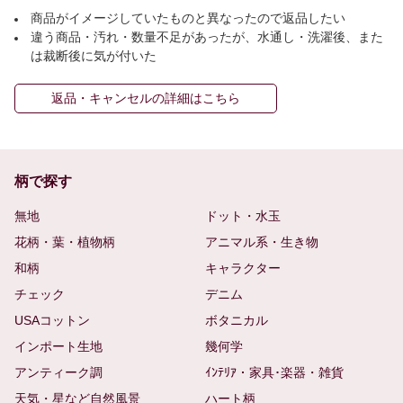
商品がイメージしていたものと異なったので返品したい
違う商品・汚れ・数量不足があったが、水通し・洗濯後、また
は裁断後に気が付いた
返品・キャンセルの詳細はこちら
柄で探す
無地
ドット・水玉
花柄・葉・植物柄
アニマル系・生き物
和柄
キャラクター
チェック
デニム
USAコットン
ボタニカル
インポート生地
幾何学
アンティーク調
ｲﾝﾃﾘｱ・家具･楽器・雑貨
天気・星など自然風景
ハート柄