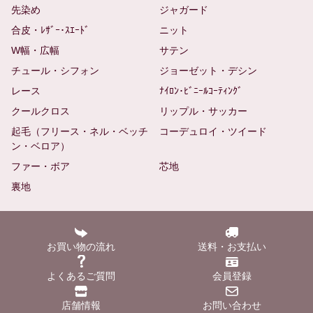
先染め
ジャガード
合皮・ﾚｻﾞｰ･ｽｴｰﾄﾞ
ニット
W幅・広幅
サテン
チュール・シフォン
ジョーゼット・デシン
レース
ﾅｲﾛﾝ･ﾋﾞﾆｰﾙｺｰﾃｨﾝｸﾞ
クールクロス
リップル・サッカー
起毛（フリース・ネル・ベッチ
コーデュロイ・ツイード
ン・ベロア）
ファー・ボア
芯地
裏地
お買い物の流れ
送料・お支払い
よくあるご質問
会員登録
店舗情報
お問い合わせ