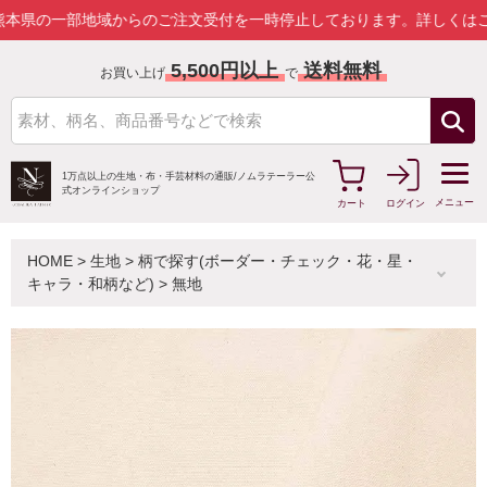
地域からのご注文受付を一時停止しております。
詳しくはこちら
5,500円以上
送料無料
お買い上げ
で
1万点以上の生地・布・手芸材料の通販/
ノムラテーラー公
式オンラインショップ
メニュー
カート
ログイン
HOME
>
生地
>
柄で探す(ボーダー・チェック・花・星・
キャラ・和柄など)
>
無地