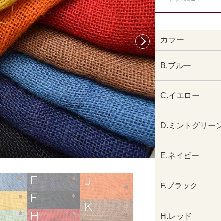
カラー
次へ
B.ブルー
C.イエロー
D.ミントグリー
E.ネイビー
F.ブラック
H.レッド