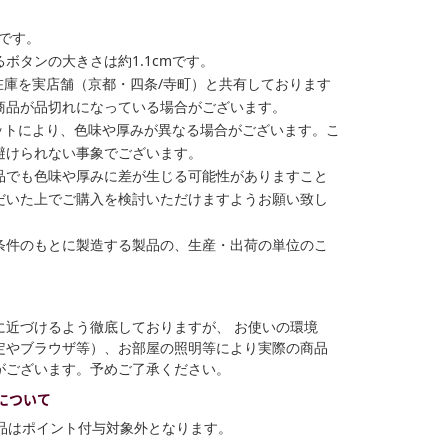
格です。
ボタンの大きさは約1.1cmです。
在庫を実店舗（京都・四条/寺町）と共有しております
商品が品切れになっている場合がございます。
ットにより、色味や厚みが異なる場合がございます。こ
避けられない事象でございます。
品でも色味や厚みに差が生じる可能性がありますこと
だいた上でご購入を検討いただけますようお願い致し
条件のもとに製造する製品の、生産・出荷の単位のこ
に近づけるよう徹底しておりますが、 お使いの環境
定やブラウザ等）、お部屋の照明等により実際の商品
がございます。予めご了承ください。
について
商品はポイント付与対象外となります。