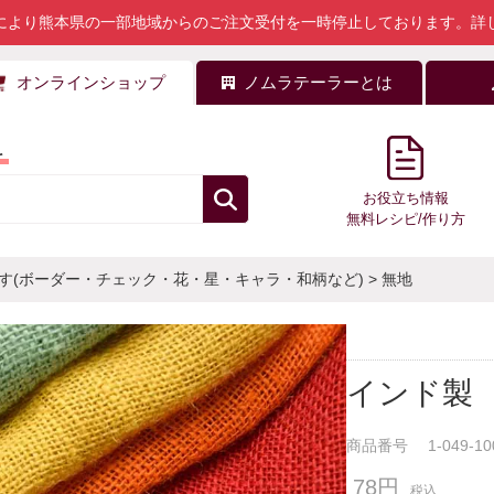
により熊本県の一部地域からのご注文受付を一時停止しております。
詳
オンラインショップ
ノムラテーラーとは
料
お役立ち情報
無料レシピ/作り方
す(ボーダー・チェック・花・星・キャラ・和柄など)
>
無地
インド製
商品番号
1-049-10
78円
税込