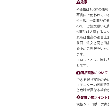
注意
※価格は10cmの価
写真内で使われている
※当店、一部商品の
ので、ご注文頂いた
※商品は入荷するロ
れらは生産の都合上
前回ご注文と同じ商
を予めご理解をいた
ます。
（ロットとは、同じ
とです。）
商品画像について
できる限り実物の色
（モニターの画面設
と色味が異なる場合
お買い物ポイント
税抜き50円以下の