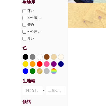
生地厚
薄い
やや薄い
普通
やや厚い
厚い
色
生地幅
～
価格