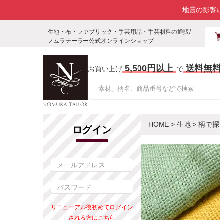
地震の影響
生地・布・ファブリック・手芸用品・手芸材料の通販/
ノムラテーラー公式オンラインショップ
5,500円以上
送料無
お買い上げ
で
HOME
>
生地
>
柄で探
ログイン
リニューアル後初めてログイン
される方はこちら