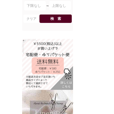
～
検 索
クリア