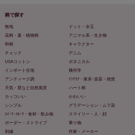
柄で探す
無地
ドット・水玉
花柄・葉・植物柄
アニマル系・生き物
和柄
キャラクター
チェック
デニム
USAコットン
ボタニカル
インポート生地
幾何学
アンティーク調
ｲﾝﾃﾘｱ・家具･楽器・雑貨
天気・星など自然風景
ハート柄
カッコいい
かわいい
シンプル
グラデーション・ムラ染
ｽｲｰﾂ･ﾌﾙｰﾂ・食材・飲み物
スマイリー・人・顔
ボーダー・ストライプ
乗り物
刺繍
作家・メーカー