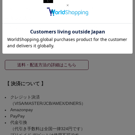
5,500円（税込）以上お買い上げで国内送料無料！！
≪ 配送方法 ≫
※配送方法はご注文頂いた商品サイズによって弊社にて選択させ
ていただきます。
◆ 配送希望が通らなかった場合のキャンセルはお受けできませ
ん。
送料・配送方法の詳細はこちら
【 決済について 】
クレジット決済
（VISA/MASTER/JCB/AMEX/DINERS）
Amazonpay
PayPay
代金引換
（代引き手数料は全国一律324円です）
プリペイド デビットは使用不可です