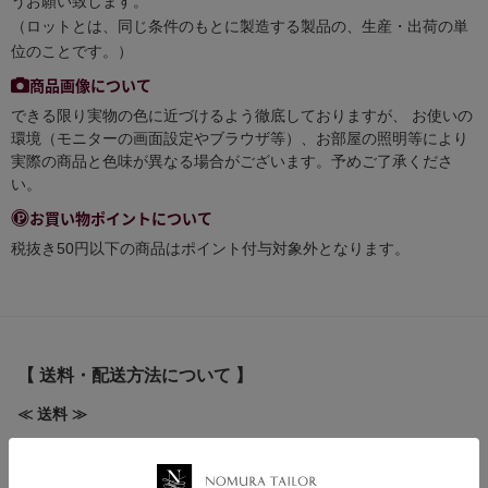
うお願い致します。
（ロットとは、同じ条件のもとに製造する製品の、生産・出荷の単
位のことです。）
商品画像について
できる限り実物の色に近づけるよう徹底しておりますが、 お使いの
環境（モニターの画面設定やブラウザ等）、お部屋の照明等により
実際の商品と色味が異なる場合がございます。予めご了承くださ
い。
お買い物ポイントについて
税抜き50円以下の商品はポイント付与対象外となります。
【 送料・配送方法について 】
≪ 送料 ≫
全国一律送料 580円
ゆうパケット 250円(規定のサイズ等の条件有)