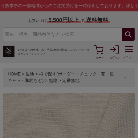
の一部地域からのご注文受付を一時停止しております。
詳しくはこちら
5,500円以上
送料無料
お買い上げ
で
1万点以上の生地・布・手芸材料の通販/
ノムラテーラー公
式オンラインショップ
メニュー
カート
ログイン
HOME
>
生地
>
柄で探す(ボーダー・チェック・花・星・
キャラ・和柄など)
>
無地
>
定番無地