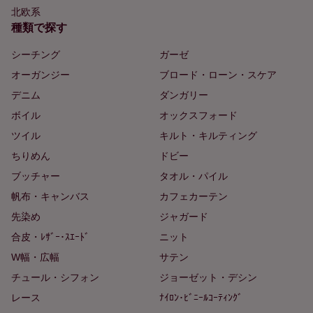
北欧系
種類で探す
シーチング
ガーゼ
オーガンジー
ブロード・ローン・スケア
デニム
ダンガリー
ボイル
オックスフォード
ツイル
キルト・キルティング
ちりめん
ドビー
ブッチャー
タオル・パイル
帆布・キャンバス
カフェカーテン
先染め
ジャガード
合皮・ﾚｻﾞｰ･ｽｴｰﾄﾞ
ニット
W幅・広幅
サテン
チュール・シフォン
ジョーゼット・デシン
レース
ﾅｲﾛﾝ･ﾋﾞﾆｰﾙｺｰﾃｨﾝｸﾞ