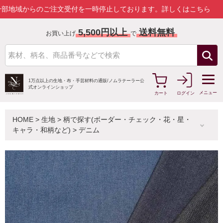
らのご注文受付を一時停止しております。
詳しくはこちら
5,500円以上
送料無料
お買い上げ
で
1万点以上の生地・布・手芸材料の通販/
ノムラテーラー公
式オンラインショップ
メニュー
カート
ログイン
HOME
>
生地
>
柄で探す(ボーダー・チェック・花・星・
キャラ・和柄など)
>
デニム