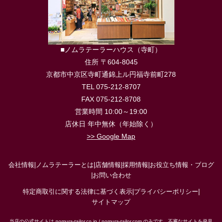
■ノムラテーラーハウス（寺町）
住所 〒604-8045
京都市中京区寺町通錦上ル円福寺前町278
TEL 075-212-8707
FAX 075-212-8708
営業時間 10:00～19:00
店休日 年中無休（年始除く）
>> Google Map
会社情報
|
ノムラテーラーとは
|
店舗情報
|
採用情報
|
お役立ち情報・ブログ
|
お問い合わせ
特定商取引に関する法律に基づく表示
|
プライバシーポリシー
|
サイトマップ
当店の公式サイトは nomura-tailor.co.jp / nomura-tailor.com のみです。不審なサイトを発見