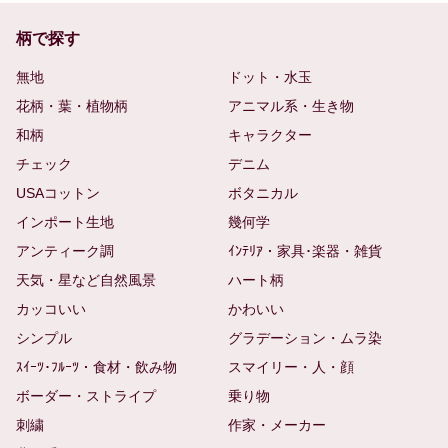
柄で探す
無地
ドット・水玉
花柄・葉・植物柄
アニマル系・生き物
和柄
キャラクター
チェック
デニム
USAコットン
ボタニカル
インポート生地
幾何学
アンティーク調
ｲﾝﾃﾘｱ・家具･楽器・雑貨
天気・星など自然風景
ハート柄
カッコいい
かわいい
シンプル
グラデーション・ムラ染
ｽｲｰﾂ･ﾌﾙｰﾂ・食材・飲み物
スマイリー・人・顔
ボーダー・ストライプ
乗り物
刺繍
作家・メーカー