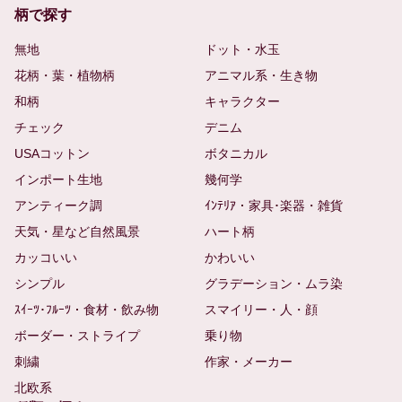
柄で探す
無地
ドット・水玉
花柄・葉・植物柄
アニマル系・生き物
和柄
キャラクター
チェック
デニム
USAコットン
ボタニカル
インポート生地
幾何学
アンティーク調
ｲﾝﾃﾘｱ・家具･楽器・雑貨
天気・星など自然風景
ハート柄
カッコいい
かわいい
シンプル
グラデーション・ムラ染
ｽｲｰﾂ･ﾌﾙｰﾂ・食材・飲み物
スマイリー・人・顔
ボーダー・ストライプ
乗り物
刺繍
作家・メーカー
北欧系