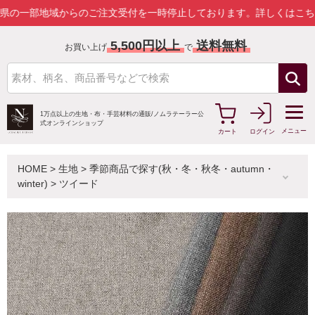
部地域からのご注文受付を一時停止しております。
詳しくはこちら
5,500円以上
送料無料
お買い上げ
で
1万点以上の生地・布・手芸材料の通販/
ノムラテーラー公
式オンラインショップ
メニュー
カート
ログイン
HOME
>
生地
>
季節商品で探す(秋・冬・秋冬・autumn・
winter)
>
ツイード