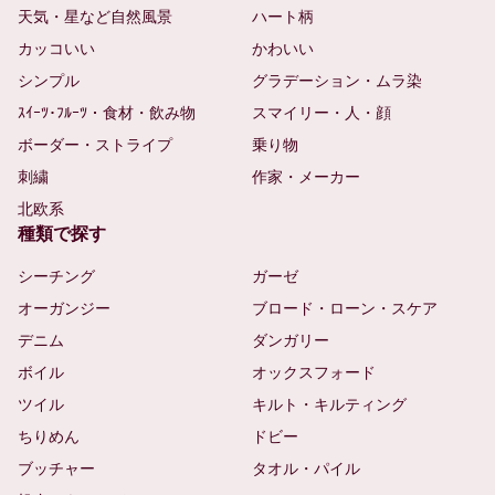
天気・星など自然風景
ハート柄
カッコいい
かわいい
シンプル
グラデーション・ムラ染
ｽｲｰﾂ･ﾌﾙｰﾂ・食材・飲み物
スマイリー・人・顔
ボーダー・ストライプ
乗り物
刺繍
作家・メーカー
北欧系
種類で探す
シーチング
ガーゼ
オーガンジー
ブロード・ローン・スケア
デニム
ダンガリー
ボイル
オックスフォード
ツイル
キルト・キルティング
ちりめん
ドビー
ブッチャー
タオル・パイル