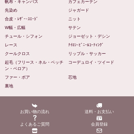
帆布・キャンバス
カフェカーテン
先染め
ジャガード
合皮・ﾚｻﾞｰ･ｽｴｰﾄﾞ
ニット
W幅・広幅
サテン
チュール・シフォン
ジョーゼット・デシン
レース
ﾅｲﾛﾝ･ﾋﾞﾆｰﾙｺｰﾃｨﾝｸﾞ
クールクロス
リップル・サッカー
起毛（フリース・ネル・ベッチ
コーデュロイ・ツイード
ン・ベロア）
ファー・ボア
芯地
裏地
お買い物の流れ
送料・お支払い
よくあるご質問
会員登録