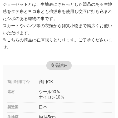
ジョーゼットとは、生地表にざらっとした凹凸のある生地
感をタテ糸とヨコ糸とも強撚糸を使用し交互に打ち込まれ
たシボのある織物の事です。
スカートやパンツ等の衣類から雑貨小物まで幅広くお使い
いただけます。
※こちらの商品は在庫限りとなります。ご了承くださいま
せ。
商品詳細
商用利用可否
商用OK
素材
ウール90％
ナイロン10％
製造国
日本
生地幅
約145cm