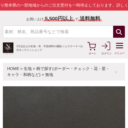
県の一部地域からのご注文受付を一時停止しております。
詳しくはこち
5,500円以上
送料無料
お買い上げ
で
1万点以上の生地・布・手芸材料の通販/
ノムラテーラー公
式オンラインショップ
メニュー
カート
ログイン
HOME
>
生地
>
柄で探す(ボーダー・チェック・花・星・
キャラ・和柄など)
>
無地