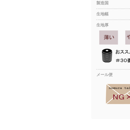
製造国
生地幅
生地厚
メール便