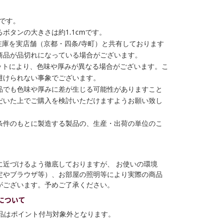
格です。
ボタンの大きさは約1.1cmです。
在庫を実店舗（京都・四条/寺町）と共有しております
商品が品切れになっている場合がございます。
ットにより、色味や厚みが異なる場合がございます。こ
避けられない事象でございます。
品でも色味や厚みに差が生じる可能性がありますこと
だいた上でご購入を検討いただけますようお願い致し
条件のもとに製造する製品の、生産・出荷の単位のこ
に近づけるよう徹底しておりますが、 お使いの環境
定やブラウザ等）、お部屋の照明等により実際の商品
がございます。予めご了承ください。
について
商品はポイント付与対象外となります。