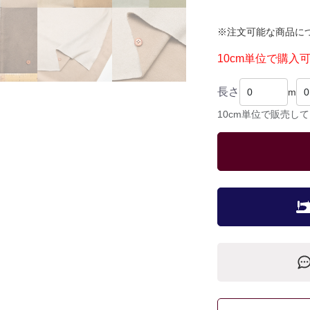
※注文可能な商品に
10cm単位で購入
長さ
m
10cm単位で販売し