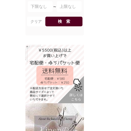
～
検 索
クリア