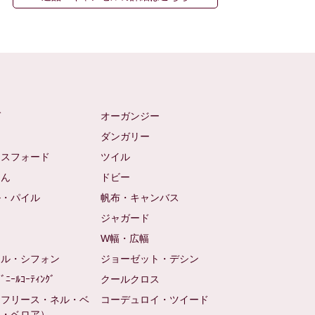
ゼ
オーガンジー
ム
ダンガリー
クスフォード
ツイル
めん
ドビー
ル・パイル
帆布・キャンバス
め
ジャガード
ト
W幅・広幅
ール・シフォン
ジョーゼット・デシン
ﾋﾞﾆｰﾙｺｰﾃｨﾝｸﾞ
クールクロス
（フリース・ネル・ベ
コーデュロイ・ツイード
ン・ベロア）