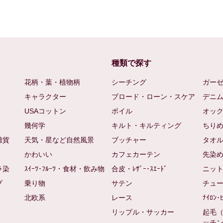
種類で探す
花柄・葉・植物柄
シーチング
ガー
キャラクター
ブロード・ローン・スケア
デニ
USAコットン
ボイル
オッ
幾何学
キルト・キルティング
ちり
雑貨
天気・星など自然風景
ブッチャー
タオ
かわいい
カフェカーテン
先染
ラ染
ｽｲｰﾂ･ﾌﾙｰﾂ・食材・飲み物
合皮・ﾚｻﾞｰ･ｽｴｰﾄﾞ
ニッ
プ
乗り物
サテン
チュ
北欧系
レース
ﾅｲﾛﾝ･
リップル・サッカー
起毛
ッチ