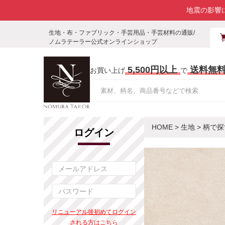
地震の影響
生地・布・ファブリック・手芸用品・手芸材料の通販/
ノムラテーラー公式オンラインショップ
5,500円以上
送料無
お買い上げ
で
HOME
>
生地
>
柄で探
ログイン
リニューアル後初めてログイン
される方はこちら