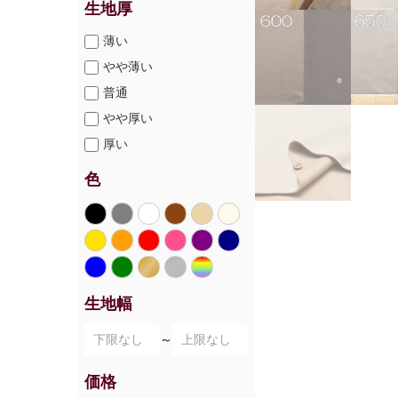
生地厚
薄い
やや薄い
普通
やや厚い
厚い
色
生地幅
～
価格