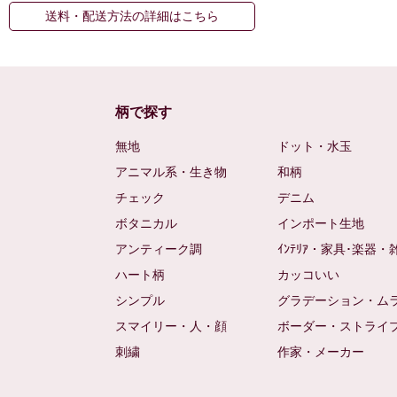
送料・配送方法の詳細はこちら
柄で探す
無地
ドット・水玉
アニマル系・生き物
和柄
チェック
デニム
ボタニカル
インポート生地
アンティーク調
ｲﾝﾃﾘｱ・家具･楽器・
ハート柄
カッコいい
シンプル
グラデーション・ム
スマイリー・人・顔
ボーダー・ストライ
刺繍
作家・メーカー