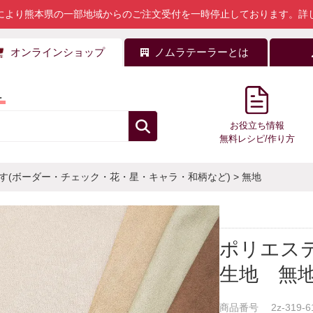
により熊本県の一部地域からのご注文受付を一時停止しております。
詳
オンラインショップ
ノムラテーラーとは
料
お役立ち情報
無料レシピ/作り方
す(ボーダー・チェック・花・星・キャラ・和柄など)
>
無地
ポリエス
生地 無
商品番号
2z-319-6