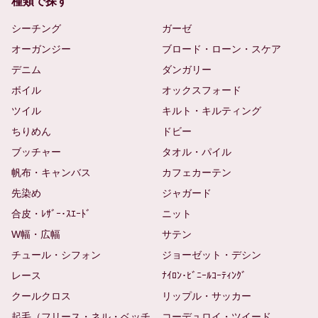
種類で探す
シーチング
ガーゼ
オーガンジー
ブロード・ローン・スケア
デニム
ダンガリー
ボイル
オックスフォード
ツイル
キルト・キルティング
ちりめん
ドビー
ブッチャー
タオル・パイル
帆布・キャンバス
カフェカーテン
先染め
ジャガード
合皮・ﾚｻﾞｰ･ｽｴｰﾄﾞ
ニット
W幅・広幅
サテン
チュール・シフォン
ジョーゼット・デシン
レース
ﾅｲﾛﾝ･ﾋﾞﾆｰﾙｺｰﾃｨﾝｸﾞ
クールクロス
リップル・サッカー
起毛（フリース・ネル・ベッチ
コーデュロイ・ツイード