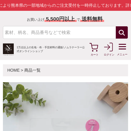
本県の一部地域からのご注文受付を一時停止しております。
詳しくはこ
5,500円以上
送料無料
お買い上げ
で
1万点以上の生地・布・手芸材料の通販/
ノムラテーラー公
式オンラインショップ
メニュー
カート
ログイン
HOME
>
商品一覧