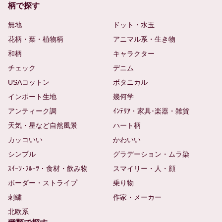
柄で探す
無地
ドット・水玉
花柄・葉・植物柄
アニマル系・生き物
和柄
キャラクター
チェック
デニム
USAコットン
ボタニカル
インポート生地
幾何学
アンティーク調
ｲﾝﾃﾘｱ・家具･楽器・雑貨
天気・星など自然風景
ハート柄
カッコいい
かわいい
シンプル
グラデーション・ムラ染
ｽｲｰﾂ･ﾌﾙｰﾂ・食材・飲み物
スマイリー・人・顔
ボーダー・ストライプ
乗り物
刺繍
作家・メーカー
北欧系