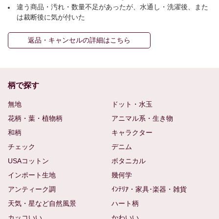
違う商品・汚れ・数量不足があったが、水通し・洗濯後、また
は裁断後に気が付いた
返品・キャンセルの詳細はこちら
柄で探す
無地
ドット・水玉
花柄・葉・植物柄
アニマル系・生き物
和柄
キャラクター
チェック
デニム
USAコットン
ボタニカル
インポート生地
幾何学
アンティーク調
ｲﾝﾃﾘｱ・家具･楽器・雑貨
天気・星など自然風景
ハート柄
カッコいい
かわいい