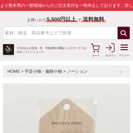
本県の一部地域からのご注文受付を一時停止しております。
詳しくはこ
5,500円以上
送料無料
お買い上げ
で
1万点以上の生地・布・手芸材料の通販/
ノムラテーラー公
式オンラインショップ
メニュー
カート
ログイン
HOME
>
手芸小物・服飾小物
>
ノーション