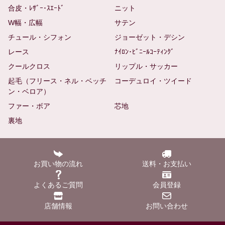
合皮・ﾚｻﾞｰ･ｽｴｰﾄﾞ
ニット
W幅・広幅
サテン
チュール・シフォン
ジョーゼット・デシン
レース
ﾅｲﾛﾝ･ﾋﾞﾆｰﾙｺｰﾃｨﾝｸﾞ
クールクロス
リップル・サッカー
起毛（フリース・ネル・ベッチ
コーデュロイ・ツイード
ン・ベロア）
ファー・ボア
芯地
裏地
お買い物の流れ
送料・お支払い
よくあるご質問
会員登録
店舗情報
お問い合わせ