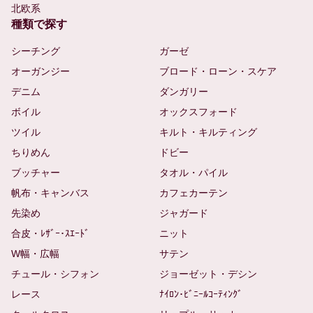
北欧系
種類で探す
シーチング
ガーゼ
オーガンジー
ブロード・ローン・スケア
デニム
ダンガリー
ボイル
オックスフォード
ツイル
キルト・キルティング
ちりめん
ドビー
ブッチャー
タオル・パイル
帆布・キャンバス
カフェカーテン
先染め
ジャガード
合皮・ﾚｻﾞｰ･ｽｴｰﾄﾞ
ニット
W幅・広幅
サテン
チュール・シフォン
ジョーゼット・デシン
レース
ﾅｲﾛﾝ･ﾋﾞﾆｰﾙｺｰﾃｨﾝｸﾞ