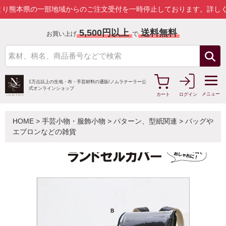
県の一部地域からのご注文受付を一時停止しております。
詳しくはこち
5,500円以上
送料無料
お買い上げ
で
1万点以上の生地・布・手芸材料の通販/
ノムラテーラー公
式オンラインショップ
メニュー
カート
ログイン
HOME
>
手芸小物・服飾小物
>
パターン、型紙関連
>
バッグや
エプロンなどの雑貨