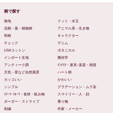
柄で探す
無地
ドット・水玉
花柄・葉・植物柄
アニマル系・生き物
和柄
キャラクター
チェック
デニム
USAコットン
ボタニカル
インポート生地
幾何学
アンティーク調
ｲﾝﾃﾘｱ・家具･楽器・雑貨
天気・星など自然風景
ハート柄
カッコいい
かわいい
シンプル
グラデーション・ムラ染
ｽｲｰﾂ･ﾌﾙｰﾂ・食材・飲み物
スマイリー・人・顔
ボーダー・ストライプ
乗り物
刺繍
作家・メーカー