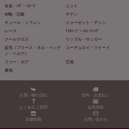
合皮・ﾚｻﾞｰ･ｽｴｰﾄﾞ
ニット
W幅・広幅
サテン
チュール・シフォン
ジョーゼット・デシン
レース
ﾅｲﾛﾝ･ﾋﾞﾆｰﾙｺｰﾃｨﾝｸﾞ
クールクロス
リップル・サッカー
起毛（フリース・ネル・ベッチ
コーデュロイ・ツイード
ン・ベロア）
ファー・ボア
芯地
裏地
お買い物の流れ
送料・お支払い
よくあるご質問
会員登録
店舗情報
お問い合わせ