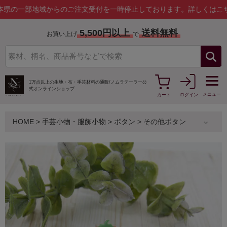
部地域からのご注文受付を一時停止しております。
詳しくはこちら
5,500円以上
送料無料
お買い上げ
で
1万点以上の生地・布・手芸材料の通販/
ノムラテーラー公
式オンラインショップ
メニュー
カート
ログイン
HOME
>
手芸小物・服飾小物
>
ボタン
>
その他ボタン