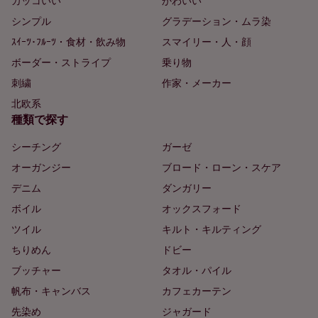
カッコいい
かわいい
シンプル
グラデーション・ムラ染
ｽｲｰﾂ･ﾌﾙｰﾂ・食材・飲み物
スマイリー・人・顔
ボーダー・ストライプ
乗り物
刺繍
作家・メーカー
北欧系
種類で探す
シーチング
ガーゼ
オーガンジー
ブロード・ローン・スケア
デニム
ダンガリー
ボイル
オックスフォード
ツイル
キルト・キルティング
ちりめん
ドビー
ブッチャー
タオル・パイル
帆布・キャンバス
カフェカーテン
先染め
ジャガード