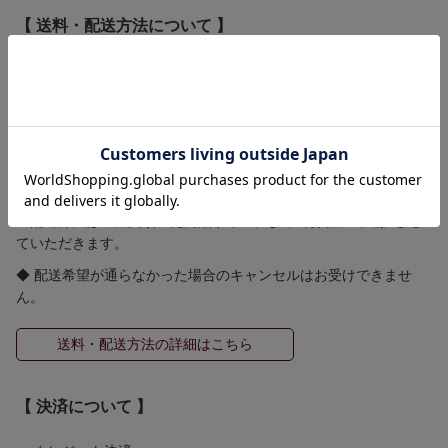
【 送料・配送方法について 】
≪ 送料 ≫
全国一律送料 580円
ゆうパケット 250円(規定のサイズ等の条件有)
5,500円（税込）以上お買い上げで国内送料無料！！
≪ 配送方法 ≫
※配送方法はご注文頂いた商品サイズによって弊社にて選択させ
ていただきます。
◆ 配送希望が通らなかった場合のキャンセルはお受けできませ
ん。
送料・配送方法の詳細はこちら
【 決済について 】