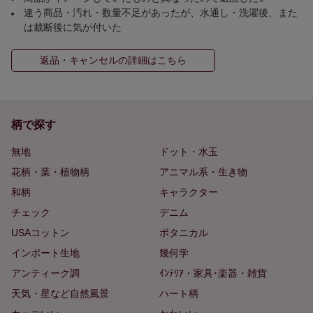
違う商品・汚れ・数量不足があったが、水通し・洗濯後、また
は裁断後に気が付いた
返品・キャンセルの詳細はこちら
柄で探す
無地
ドット・水玉
花柄・葉・植物柄
アニマル系・生き物
和柄
キャラクター
チェック
デニム
USAコットン
ボタニカル
インポート生地
幾何学
アンティーク調
ｲﾝﾃﾘｱ・家具･楽器・雑貨
天気・星など自然風景
ハート柄