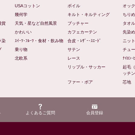
USAコットン
ボイル
オッ
幾何学
キルト・キルティング
ちり
雑貨
天気・星など自然風景
ブッチャー
タオ
かわいい
カフェカーテン
先染
ラ染
ｽｲｰﾂ･ﾌﾙｰﾂ・食材・飲み物
合皮・ﾚｻﾞｰ･ｽｴｰﾄﾞ
ニッ
プ
乗り物
サテン
チュ
北欧系
レース
ﾅｲﾛﾝ･
リップル・サッカー
起毛
ッチ
ファー・ボア
芯地
い
よくあるご質問
会員登録