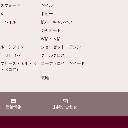
クスフォード
ツイル
めん
ドビー
ル・パイル
帆布・キャンバス
め
ジャガード
ト
W幅・広幅
ール・シフォン
ジョーゼット・デシン
ﾋﾞﾆｰﾙｺｰﾃｨﾝｸﾞ
クールクロス
（フリース・ネル・ベ
コーデュロイ・ツイード
ン・ベロア）
裏地
店舗情報
お問い合わせ