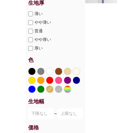
生地厚
薄い
やや薄い
普通
やや厚い
厚い
色
生地幅
～
価格