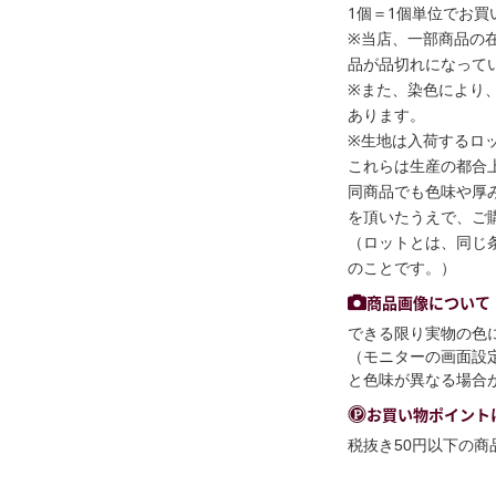
1個＝1個単位でお買
※当店、一部商品の
品が品切れになって
※また、染色により
あります。
※生地は入荷するロ
これらは生産の都合
同商品でも色味や厚
を頂いたうえで、ご
（ロットとは、同じ
のことです。）
商品画像について
できる限り実物の色
（モニターの画面設
と色味が異なる場合
お買い物ポイント
税抜き50円以下の