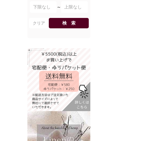
～
検 索
クリア