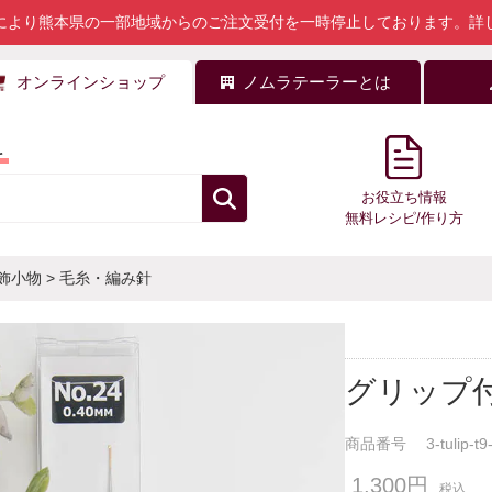
により熊本県の一部地域からのご注文受付を一時停止しております。
詳
オンラインショップ
ノムラテーラーとは
料
お役立ち情報
無料レシピ/作り方
飾小物
>
毛糸・編み針
グリップ
商品番号
3-tulip-t9
1,300円
税込