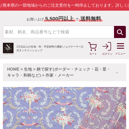
一部地域からのご注文受付を一時停止しております。
詳しくはこちら
5,500円以上
送料無料
お買い上げ
で
1万点以上の生地・布・手芸材料の通販/
ノムラテーラー公
式オンラインショップ
メニュー
カート
ログイン
HOME
>
生地
>
柄で探す(ボーダー・チェック・花・星・
キャラ・和柄など)
>
作家・メーカー