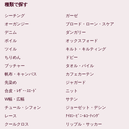
種類で探す
シーチング
ガーゼ
オーガンジー
ブロード・ローン・スケア
デニム
ダンガリー
ボイル
オックスフォード
ツイル
キルト・キルティング
ちりめん
ドビー
ブッチャー
タオル・パイル
帆布・キャンバス
カフェカーテン
先染め
ジャガード
合皮・ﾚｻﾞｰ･ｽｴｰﾄﾞ
ニット
W幅・広幅
サテン
チュール・シフォン
ジョーゼット・デシン
レース
ﾅｲﾛﾝ･ﾋﾞﾆｰﾙｺｰﾃｨﾝｸﾞ
クールクロス
リップル・サッカー