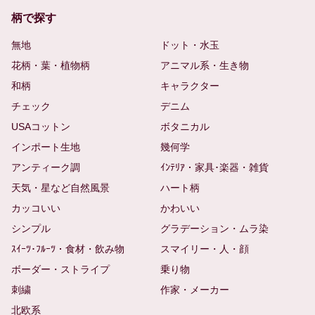
柄で探す
無地
ドット・水玉
花柄・葉・植物柄
アニマル系・生き物
和柄
キャラクター
チェック
デニム
USAコットン
ボタニカル
インポート生地
幾何学
アンティーク調
ｲﾝﾃﾘｱ・家具･楽器・雑貨
天気・星など自然風景
ハート柄
カッコいい
かわいい
シンプル
グラデーション・ムラ染
ｽｲｰﾂ･ﾌﾙｰﾂ・食材・飲み物
スマイリー・人・顔
ボーダー・ストライプ
乗り物
刺繍
作家・メーカー
北欧系