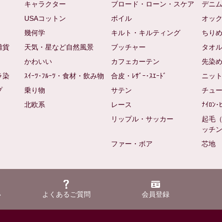
キャラクター
ブロード・ローン・スケア
デニ
USAコットン
ボイル
オッ
幾何学
キルト・キルティング
ちり
雑貨
天気・星など自然風景
ブッチャー
タオ
かわいい
カフェカーテン
先染
ラ染
ｽｲｰﾂ･ﾌﾙｰﾂ・食材・飲み物
合皮・ﾚｻﾞｰ･ｽｴｰﾄﾞ
ニッ
プ
乗り物
サテン
チュ
北欧系
レース
ﾅｲﾛﾝ･
リップル・サッカー
起毛
ッチ
ファー・ボア
芯地
い
よくあるご質問
会員登録