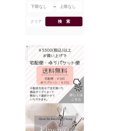
～
検 索
クリア