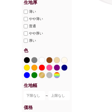
生地厚
薄い
やや薄い
普通
やや厚い
厚い
色
生地幅
～
価格