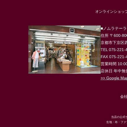
オンラインショ
■ノムラテー
住所 〒600-80
京都市下京区四
TEL 075-221-
FAX 075-221-
営業時間 10:00
店休日 年中無
>> Google Ma
会
当店の公式サイ
生地・布・ファブリッ