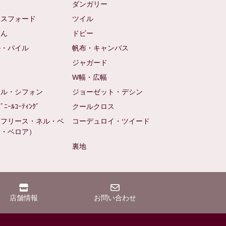
ム
ダンガリー
クスフォード
ツイル
めん
ドビー
ル・パイル
帆布・キャンバス
め
ジャガード
ト
W幅・広幅
ール・シフォン
ジョーゼット・デシン
ﾋﾞﾆｰﾙｺｰﾃｨﾝｸﾞ
クールクロス
（フリース・ネル・ベ
コーデュロイ・ツイード
ン・ベロア）
裏地
店舗情報
お問い合わせ