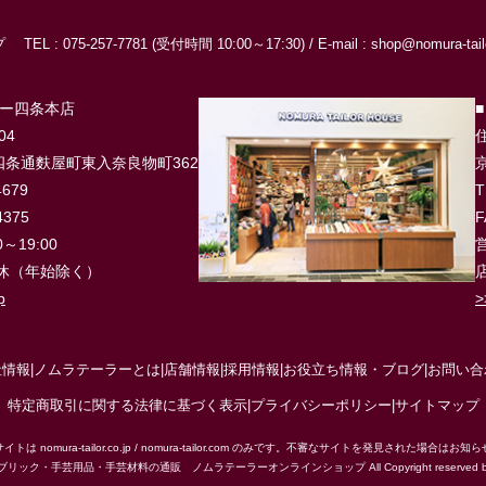
ップ
TEL : 075-257-7781 (受付時間 10:00～17:30) /
E-mail : shop@nomura-tailo
ラー四条本店
04
住
条通麩屋町東入奈良物町362
4679
T
4375
F
～19:00
営
休（年始除く）
p
>
社情報
|
ノムラテーラーとは
|
店舗情報
|
採用情報
|
お役立ち情報・ブログ
|
お問い合
特定商取引に関する法律に基づく表示
|
プライバシーポリシー
|
サイトマップ
トは nomura-tailor.co.jp / nomura-tailor.com のみです。不審なサイトを発見された場合はお
ク・手芸用品・手芸材料の通販 ノムラテーラーオンラインショップ All Copyright reserved by Nom