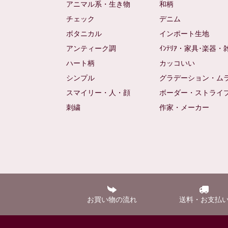
アニマル系・生き物
和柄
チェック
デニム
ボタニカル
インポート生地
アンティーク調
ｲﾝﾃﾘｱ・家具･楽器・
ハート柄
カッコいい
シンプル
グラデーション・ム
スマイリー・人・顔
ボーダー・ストライ
刺繍
作家・メーカー
お買い物の流れ
送料・お支払