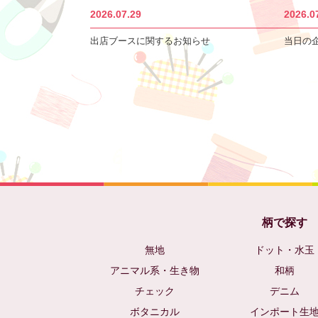
2026.07.29
2026.0
出店ブースに関するお知らせ
当日の
柄で探す
無地
ドット・水玉
アニマル系・生き物
和柄
チェック
デニム
ボタニカル
インポート生