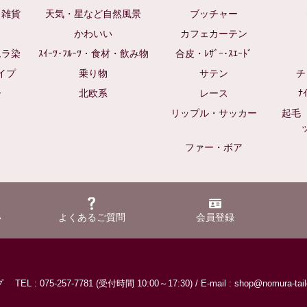
・雑貨
天気・星など自然風景
ブッチャー
かわいい
カフェカーテン
ムラ染
ｽｲｰﾂ･ﾌﾙｰﾂ・食材・飲み物
合皮・ﾚｻﾞｰ･ｽｴｰﾄﾞ
イプ
乗り物
サテン
チ
ー
北欧系
レース
ﾅ
リップル・サッカー
起毛
ファー・ボア
い
よくあるご質問
会員登録
ップ
TEL : 075-257-7781 (受付時間 10:00～17:30) /
E-mail : shop@nomura-tailo