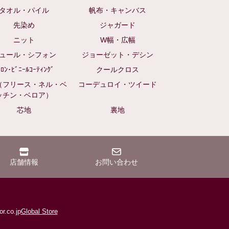
タオル・パイル
帆布・キャンバス
先染め
ジャガード
ニット
W幅・広幅
ュール・シフォン
ジョーゼット・デシン
ｲﾛﾝ･ﾋﾞﾆｰﾙｺｰﾃｨﾝｸﾞ
クールクロス
（フリース・ネル・ベ
コーデュロイ・ツイード
ッチン・ベロア）
芯地
裏地
店舗情報
お問い合わせ
r.co.jp
Global Store