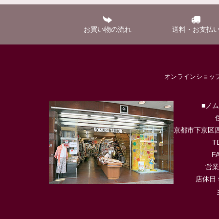
お買い物の流れ
送料・お支払
オンラインショ
■ノ
京都市下京区四
T
FA
営業時
店休日