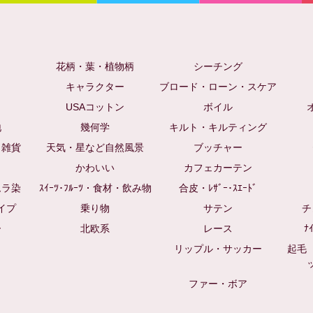
花柄・葉・植物柄
シーチング
キャラクター
ブロード・ローン・スケア
USAコットン
ボイル
地
幾何学
キルト・キルティング
・雑貨
天気・星など自然風景
ブッチャー
かわいい
カフェカーテン
ムラ染
ｽｲｰﾂ･ﾌﾙｰﾂ・食材・飲み物
合皮・ﾚｻﾞｰ･ｽｴｰﾄﾞ
イプ
乗り物
サテン
チ
ー
北欧系
レース
ﾅ
リップル・サッカー
起毛
ファー・ボア