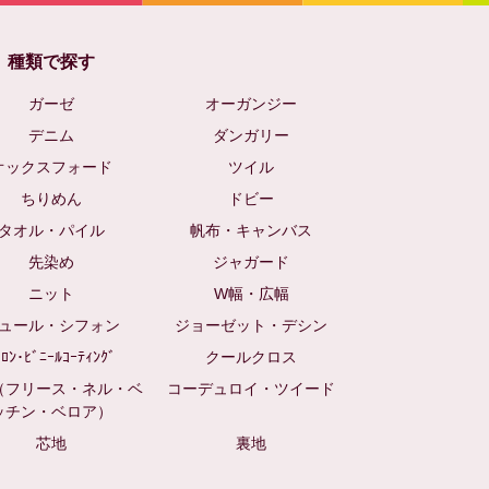
種類で探す
ガーゼ
オーガンジー
デニム
ダンガリー
オックスフォード
ツイル
ちりめん
ドビー
タオル・パイル
帆布・キャンバス
先染め
ジャガード
ニット
W幅・広幅
ュール・シフォン
ジョーゼット・デシン
ｲﾛﾝ･ﾋﾞﾆｰﾙｺｰﾃｨﾝｸﾞ
クールクロス
（フリース・ネル・ベ
コーデュロイ・ツイード
ッチン・ベロア）
芯地
裏地