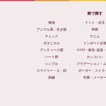
柄で探す
無地
ドット・水玉
アニマル系・生き物
和柄
チェック
デニム
ボタニカル
インポート生
アンティーク調
ｲﾝﾃﾘｱ・家具･楽器
ハート柄
カッコいい
シンプル
グラデーション・
スマイリー・人・顔
ボーダー・ストラ
刺繍
作家・メーカ