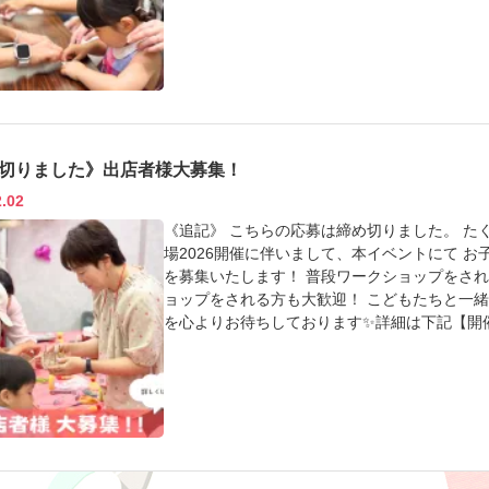
みてくださいね✨ 【てづくり広場って？】ノ
ト。 毎年夏に開催しており、今年で15周年を
ち。 毎年たくさんの笑顔に溢れたイベントにな
い。 【てづくり広場2026 開催情報】日時：7月31日(
16:00 場所：京都市勧業館 みやこめっせ 入場
す。料金はブースにより異なります。 ワーク
望の方は 「出店応募・問い合わせ」ページを
切りました》出店者様大募集！
ら、 event@nomura-tailor.co.jp
2.02
さい
《追記》 こちらの応募は締め切りました。 た
場2026開催に伴いまして、本イベントにて 
を募集いたします！ 普段ワークショップをさ
ョップをされる方も大歓迎！ こどもたちと一
を心よりお待ちしております✨詳細は下記【開
て？】ノムラテーラー主催のこども向けてづくり
周年を迎えます◎ 対象は幼稚園〜小学生まで
になっています✨ 詳しくはこちらをご覧ください
日(金) 10:00〜17:00 / 8月1日(土) 10
数：約40ブース 応募締切：2月28日(土)必
確認の上ご応募ください。ご質問やご相談などがございました
はノムラテーラー四条店 販売促進部まで お気