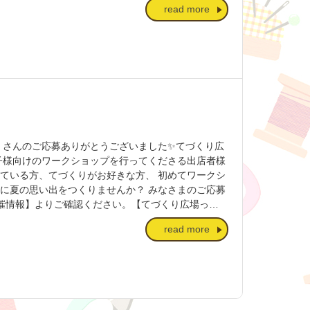
read more
ムラテーラー主催のこども向けてづくり体験イベン
迎えます◎ 対象は幼稚園〜小学生までのこどもた
っています✨ 詳しくはこちらをご覧くださ
金) 10:00〜17:00 / 8月1日(土) 10:00〜
料：¥300(中学生以下無料) ※別途講習料がかかりま
ショップブースの出店にご興味のある方、出店をご希
ご覧ください ご質問やご相談などがございました
 またはノムラテーラー四条店 販売促進部まで お気軽にご連絡くだ
くさんのご応募ありがとうございました✨てづくり広
お子様向けのワークショップを行ってくださる出店者様
れている方、てづくりがお好きな方、 初めてワークシ
緒に夏の思い出をつくりませんか？ みなさまのご応募
催情報】よりご確認ください。【てづくり広場っ
体験イベント。 毎年夏に開催しており、今年で15
read more
のこどもたち。 毎年たくさんの笑顔に溢れたイベント
。 【てづくり広場2026 開催情報】日時：7月31
:00〜16:00 場所：京都市勧業館 みやこめっせ 募集ブース
着 「出店応募・問い合わせ」ページより、出店規約をご
ら、 event@nomura-tailor.co.jp また
軽にご連絡ください🙋