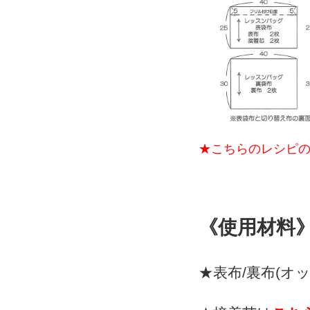
★こちらのレシピ
《使用材料
★表布/裏布(オ