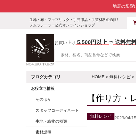
地震の影響
生地・布・ファブリック・手芸用品・手芸材料の通販/
ノムラテーラー公式オンラインショップ
5,500円以上
送料無
お買い上げ
で
ブログカテゴリ
HOME
>
無料レシピ
>
お役立ち情報
【作り方・
そのほか
スタッフコーディネート
無料レシピ
2023/04/1
生地・織物の種類
素材説明