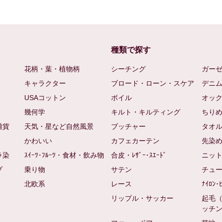
種類で探す
花柄・葉・植物柄
シーチング
ガー
キャラクター
ブロード・ローン・スケア
デニ
USAコットン
ボイル
オッ
幾何学
キルト・キルティング
ちり
雑貨
天気・星など自然風景
ブッチャー
タオ
かわいい
カフェカーテン
先染
ラ染
ｽｲｰﾂ･ﾌﾙｰﾂ・食材・飲み物
合皮・ﾚｻﾞｰ･ｽｴｰﾄﾞ
ニッ
プ
乗り物
サテン
チュ
北欧系
レース
ﾅｲﾛﾝ･
リップル・サッカー
起毛
ッチ