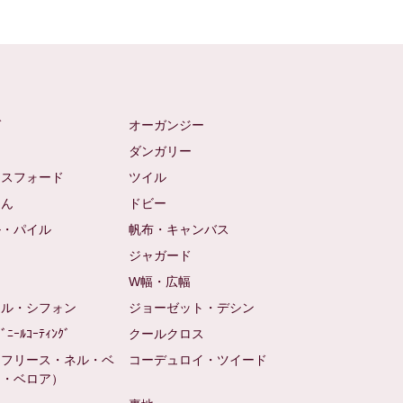
ゼ
オーガンジー
ム
ダンガリー
クスフォード
ツイル
めん
ドビー
ル・パイル
帆布・キャンバス
め
ジャガード
ト
W幅・広幅
ール・シフォン
ジョーゼット・デシン
ﾋﾞﾆｰﾙｺｰﾃｨﾝｸﾞ
クールクロス
（フリース・ネル・ベ
コーデュロイ・ツイード
ン・ベロア）