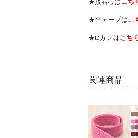
★接着芯は
こち
★平テープは
こ
★Dカンは
こち
関連商品