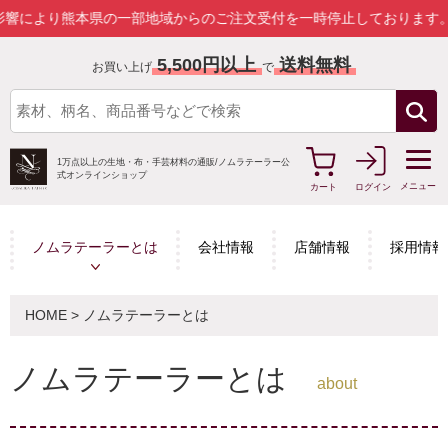
り熊本県の一部地域からのご注文受付を一時停止しております。
詳しく
5,500円以上
送料無料
お買い上げ
で
1万点以上の生地・布・手芸材料の通販/
ノムラテーラー公
式オンラインショップ
メニュー
カート
ログイン
ノムラテーラーとは
会社情報
店舗情報
採用情報
HOME
> ノムラテーラーとは
ノムラテーラーとは
about