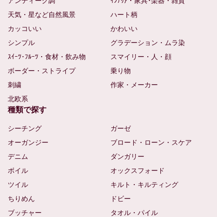
アンティーク調
ｲﾝﾃﾘｱ・家具･楽器・雑貨
天気・星など自然風景
ハート柄
カッコいい
かわいい
シンプル
グラデーション・ムラ染
ｽｲｰﾂ･ﾌﾙｰﾂ・食材・飲み物
スマイリー・人・顔
ボーダー・ストライプ
乗り物
刺繍
作家・メーカー
北欧系
種類で探す
シーチング
ガーゼ
オーガンジー
ブロード・ローン・スケア
デニム
ダンガリー
ボイル
オックスフォード
ツイル
キルト・キルティング
ちりめん
ドビー
ブッチャー
タオル・パイル