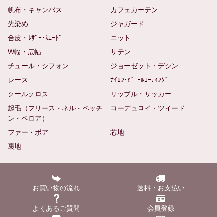
帆布・キャンバス
カフェカーテン
先染め
ジャガード
合皮・ﾚｻﾞｰ･ｽｴｰﾄﾞ
ニット
W幅・広幅
サテン
チュール・シフォン
ジョーゼット・デシン
レース
ﾅｲﾛﾝ･ﾋﾞﾆｰﾙｺｰﾃｨﾝｸﾞ
クールクロス
リップル・サッカー
起毛（フリース・ネル・ベッチ
コーデュロイ・ツイード
ン・ベロア）
ファー・ボア
芯地
裏地
お買い物の流れ
送料・お支払い
よくあるご質問
会員登録