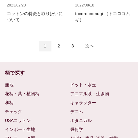
2023/02/23
2022/08/18
コットンの特徴と取り扱いに
tocoro comugi （トコロコム
ついて
ギ）
1
2
3
次へ
柄で探す
無地
ドット・水玉
花柄・葉・植物柄
アニマル系・生き物
和柄
キャラクター
チェック
デニム
USAコットン
ボタニカル
インポート生地
幾何学