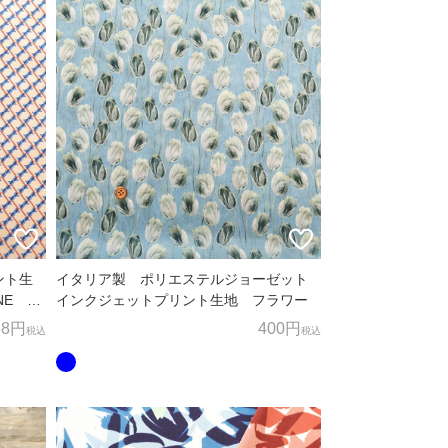
ント生
イタリア製 ポリエステルジョーゼット
ENE 幾
インクジェットプリント生地 フラワー
68円
400円
税込
税込