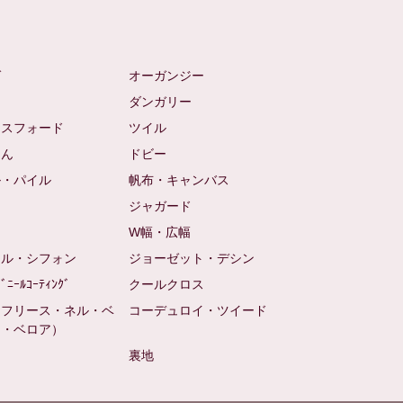
ゼ
オーガンジー
ム
ダンガリー
クスフォード
ツイル
めん
ドビー
ル・パイル
帆布・キャンバス
め
ジャガード
ト
W幅・広幅
ール・シフォン
ジョーゼット・デシン
ﾋﾞﾆｰﾙｺｰﾃｨﾝｸﾞ
クールクロス
（フリース・ネル・ベ
コーデュロイ・ツイード
ン・ベロア）
裏地