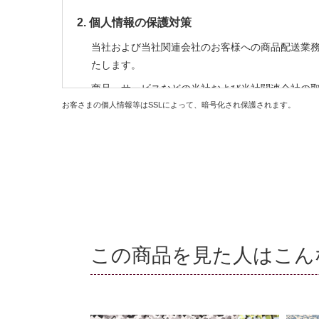
2. 個人情報の保護対策
当社および当社関連会社のお客様への商品配送業
たします。
商品、サービスなどの当社および当社関連会社の
お客さまの個人情報等はSSLによって、暗号化され保護されます。
の利用はお客様からの申し出により停止すること
商品の購入等において、クレジットカード等によ
行うため、お客様の個人情報を利用いたします。
商品の発送、メールマガジンの配信にお客様の個
上記以外の目的でお客様の了承なく、お客様の個
3. 個人情報の外部委託
この商品を見た人はこん
お客様よりお預かりした個人情報の処理を外部へ
4. お問合せ
お客様がご自身の情報の確認、訂正、利用停止、