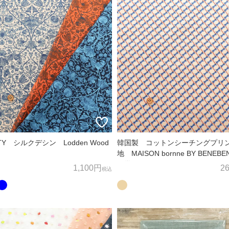
株式会社ノムラテーラー
RTY シルクデシン Lodden Wood
韓国製 コットンシーチングプリ
地 MAISON bornne BY BENEB
何学
1,100円
2
税込