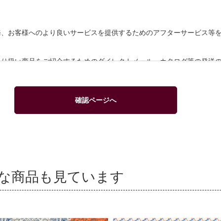
務、お客様へのより良いサービスを提供するためのアフターサービス等
取り扱い商品をご紹介するためのダイレクトメール、カタログ等の発送
ができます。
る代金決済を行う場合に、クレジットカード等の有効性を確認するため
確認ページへ
人情報を利用いたします。
人情報を利用することはありません。
な商品も見ています
委託する場合には、漏洩などを行わないよう、適切な管理を実施いたし
消去等を希望される場合には、下記窓口までご連絡下さい。