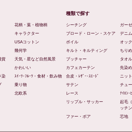
種類で探す
花柄・葉・植物柄
シーチング
ガー
キャラクター
ブロード・ローン・スケア
デニ
USAコットン
ボイル
オッ
幾何学
キルト・キルティング
ちり
雑貨
天気・星など自然風景
ブッチャー
タオ
かわいい
カフェカーテン
先染
ラ染
ｽｲｰﾂ･ﾌﾙｰﾂ・食材・飲み物
合皮・ﾚｻﾞｰ･ｽｴｰﾄﾞ
ニッ
プ
乗り物
サテン
チュ
北欧系
レース
ﾅｲﾛﾝ･
リップル・サッカー
起毛
ッチ
ファー・ボア
芯地