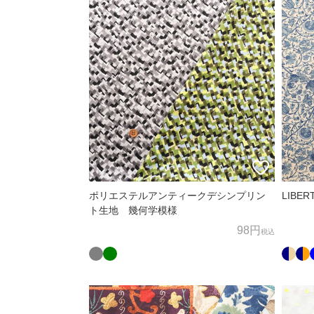
すみやかに対応させていただきます。
お客様相談窓口
〒600-8004
京都府京都市下京区四条通麩屋町東入奈良物町362 
担当：オンラインショップ係
オンラインショップ直通TEL/FAX：075-257-7781
E-mail：
shop@nomura-tailor.co.jp
ポリエステルアンティークデシンプリン
LIBE
ト生地 幾何学模様
98円
税込