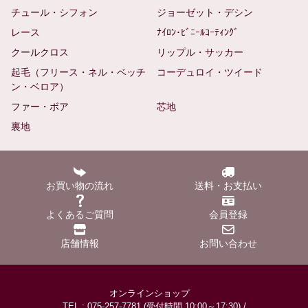
チュール・シフォン
ジョーゼット・デシン
レース
ﾅｲﾛﾝ･ﾋﾞﾆｰﾙｺｰﾃｨﾝｸﾞ
クールクロス
リップル・サッカー
起毛（フリース・ネル・ベッチ
コーデュロイ・ツイード
ン・ベロア）
ファー・ボア
芯地
裏地
お買い物の流れ
送料・お支払い
よくあるご質問
会員登録
店舗情報
お問い合わせ
オンラインショップ
TEL : 075-257-7781 (受付時間 10:00～17:30) /