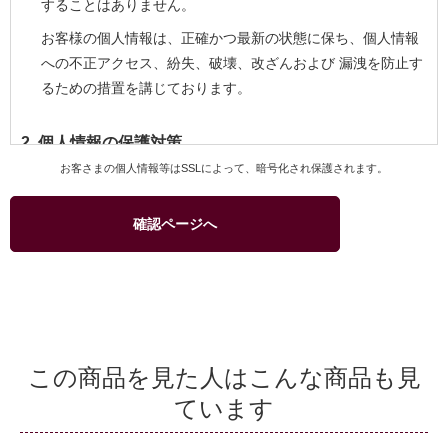
することはありません。
お客様の個人情報は、正確かつ最新の状態に保ち、個人情報
への不正アクセス、紛失、破壊、改ざんおよび 漏洩を防止す
るための措置を講じております。
2. 個人情報の保護対策
お客さまの個人情報等はSSLによって、暗号化され保護されます。
当社および当社関連会社のお客様への商品配送業務、お客様
へのより良いサービスを提供するためのアフターサービス等
確認ページへ
を実施させていただくため、お客様の個人情報を利用いたし
ます。
商品、サービスなどの当社および当社関連会社の取り扱い商
品をご紹介するためのダイレクトメール、カタログ等の発送
のためにお客様の個人情報を利用いたします。このための利
用はお客様からの申し出により停止することができます。
この商品を見た人はこんな商品も見
商品の購入等において、クレジットカード等による代金決済
ています
を行う場合に、クレジットカード等の有効性を確認するため
当社およびクレジットカード会社間で個人情報の交換を行う