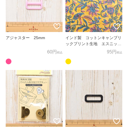
お客様相談窓口
〒600-8004
京都府京都市下京区四条通麩屋町東入奈良物町362 株式会社ノム
ラテーラー
担当：オンラインショップ係
アジャスター 25mm
インド製 コットンキャンブリ
ックプリント生地 エスニッ
オンラインショップ直通TEL/FAX：075-257-7781
ク アイビーフラワー
60円
95円
税込
税込
E-mail：
shop@nomura-tailor.co.jp