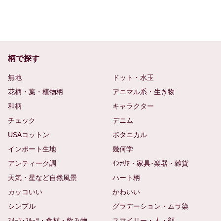
柄で探す
無地
ドット・水玉
花柄・葉・植物柄
アニマル系・生き物
和柄
キャラクター
チェック
デニム
USAコットン
ボタニカル
インポート生地
幾何学
アンティーク調
ｲﾝﾃﾘｱ・家具･楽器・雑貨
天気・星など自然風景
ハート柄
カッコいい
かわいい
シンプル
グラデーション・ムラ染
ｽｲｰﾂ･ﾌﾙｰﾂ・食材・飲み物
スマイリー・人・顔