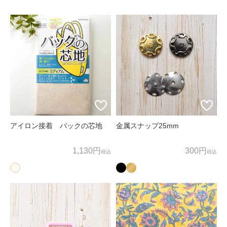
ため、お客様の個人情報を利用いたします。
商品の発送、メールマガジンの配信にお客様の個人情報を利
用いたします。
上記以外の目的でお客様の了承なく、お客様の個人情報を利
用することはありません。
3. 個人情報の外部委託
お客様よりお預かりした個人情報の処理を外部へ委託する場
合には、漏洩などを行わないよう、適切な管理を実施いたし
アイロン接着 バックの芯地
金属スナップ25mm
ます。
1,130円
300円
税込
税込
4. お問合せ
お客様がご自身の情報の確認、訂正、利用停止、消去等を希
望される場合には、下記窓口までご連絡下さい。
すみやかに対応させていただきます。