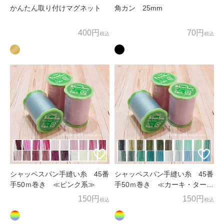
かんたん取り付けマグネット
角カン 25mm
400円
70円
税込
税込
シャッペスパン手縫い糸 45番
シャッペスパン手縫い糸 45番
手50ｍ巻き ≪ピンク系≫
手50ｍ巻き ≪カーキ・ターコ
イズ≫
150円
150円
税込
税込