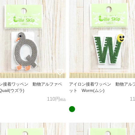
株式会社ノムラテーラー
ン接着ワッペン 動物アルファベ
アイロン接着ワッペン 動物アル
uail(ウズラ)
ット Worm(ムシ)
110円
1
税込