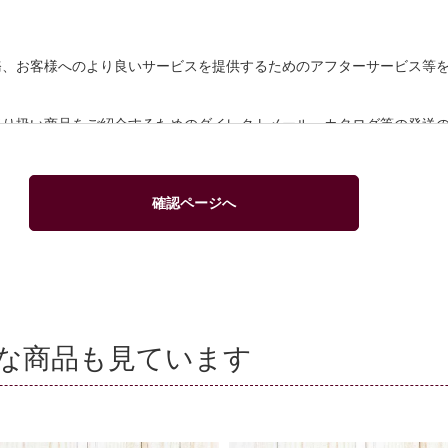
務、お客様へのより良いサービスを提供するためのアフターサービス等
取り扱い商品をご紹介するためのダイレクトメール、カタログ等の発送
ができます。
る代金決済を行う場合に、クレジットカード等の有効性を確認するため
確認ページへ
人情報を利用いたします。
人情報を利用することはありません。
な商品も見ています
委託する場合には、漏洩などを行わないよう、適切な管理を実施いたし
消去等を希望される場合には、下記窓口までご連絡下さい。