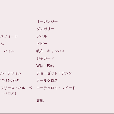
ゼ
オーガンジー
ム
ダンガリー
クスフォード
ツイル
めん
ドビー
ル・パイル
帆布・キャンバス
め
ジャガード
ト
W幅・広幅
ール・シフォン
ジョーゼット・デシン
ﾋﾞﾆｰﾙｺｰﾃｨﾝｸﾞ
クールクロス
（フリース・ネル・ベ
コーデュロイ・ツイード
ン・ベロア）
裏地