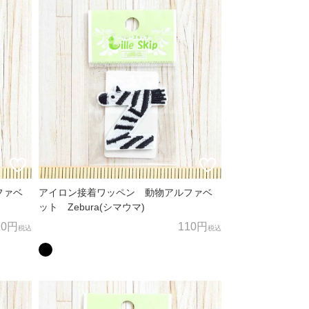
ファベ
アイロン接着ワッペン 動物アルファベ
ット Zebura(シマウマ)
10円
110円
税込
税込