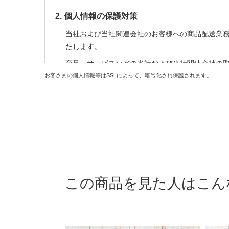
2. 個人情報の保護対策
当社および当社関連会社のお客様への商品配送業
たします。
商品、サービスなどの当社および当社関連会社の
お客さまの個人情報等はSSLによって、暗号化され保護されます。
の利用はお客様からの申し出により停止すること
商品の購入等において、クレジットカード等によ
行うため、お客様の個人情報を利用いたします。
商品の発送、メールマガジンの配信にお客様の個
上記以外の目的でお客様の了承なく、お客様の個
3. 個人情報の外部委託
この商品を見た人はこん
お客様よりお預かりした個人情報の処理を外部へ
4. お問合せ
お客様がご自身の情報の確認、訂正、利用停止、