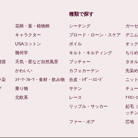
種類で探す
花柄・葉・植物柄
シーチング
ガー
キャラクター
ブロード・ローン・スケア
デニ
USAコットン
ボイル
オッ
幾何学
キルト・キルティング
ちり
雑貨
天気・星など自然風景
ブッチャー
タオ
かわいい
カフェカーテン
先染
ラ染
ｽｲｰﾂ･ﾌﾙｰﾂ・食材・飲み物
合皮・ﾚｻﾞｰ･ｽｴｰﾄﾞ
ニッ
プ
乗り物
サテン
チュ
北欧系
レース
ﾅｲﾛﾝ･
リップル・サッカー
起毛
ッチ
ファー・ボア
芯地