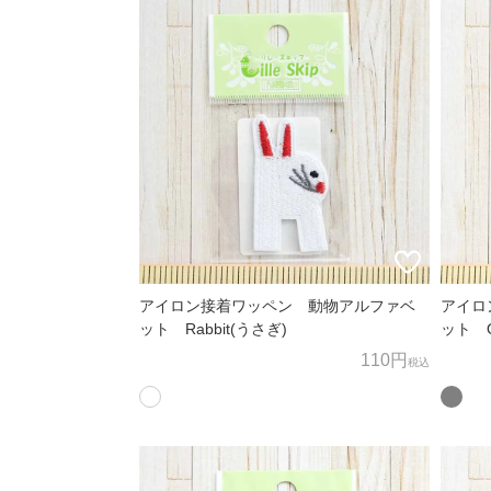
すみやかに対応させていただきます。
お客様相談窓口
〒600-8004
京都府京都市下京区四条通麩屋町東入奈良物町362 
担当：オンラインショップ係
オンラインショップ直通TEL/FAX：075-257-7781
E-mail：
shop@nomura-tailor.co.jp
アイロン接着ワッペン 動物アルファベ
アイロ
ット Rabbit(うさぎ)
ット Q
110円
税込