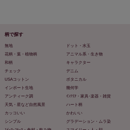
柄で探す
無地
ドット・水玉
花柄・葉・植物柄
アニマル系・生き物
和柄
キャラクター
チェック
デニム
USAコットン
ボタニカル
インポート生地
幾何学
アンティーク調
ｲﾝﾃﾘｱ・家具･楽器・雑貨
天気・星など自然風景
ハート柄
カッコいい
かわいい
シンプル
グラデーション・ムラ染
ｽｲｰﾂ･ﾌﾙｰﾂ・食材・飲み物
スマイリー・人・顔