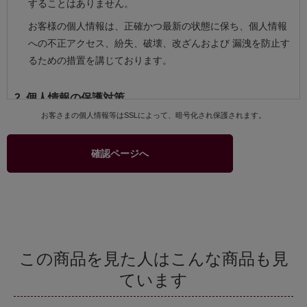
することはありません。
お客様の個人情報は、正確かつ最新の状態に保ち、個人情報
への不正アクセス、紛失、破壊、改ざんおよび 漏洩を防止す
るための措置を講じております。
2. 個人情報の保護対策
お客さまの個人情報等はSSLによって、暗号化され保護されます。
当社および当社関連会社のお客様への商品配送業務、お客様
へのより良いサービスを提供するためのアフターサービス等
確認ページへ
を実施させていただくため、お客様の個人情報を利用いたし
ます。
商品、サービスなどの当社および当社関連会社の取り扱い商
品をご紹介するためのダイレクトメール、カタログ等の発送
のためにお客様の個人情報を利用いたします。このための利
用はお客様からの申し出により停止することができます。
この商品を見た人はこんな商品も見
商品の購入等において、クレジットカード等による代金決済
ています
を行う場合に、クレジットカード等の有効性を確認するため
当社およびクレジットカード会社間で個人情報の交換を行う