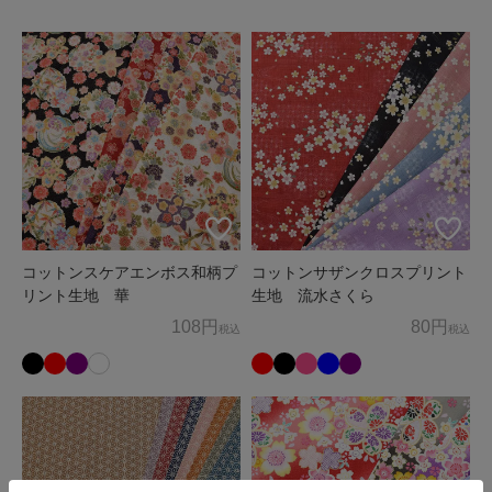
ため、お客様の個人情報を利用いたします。
商品の発送、メールマガジンの配信にお客様の個人情報を利
用いたします。
上記以外の目的でお客様の了承なく、お客様の個人情報を利
用することはありません。
3. 個人情報の外部委託
お客様よりお預かりした個人情報の処理を外部へ委託する場
合には、漏洩などを行わないよう、適切な管理を実施いたし
コットンスケアエンボス和柄プ
コットンサザンクロスプリント
ます。
リント生地 華
生地 流水さくら
108円
80円
税込
税込
4. お問合せ
お客様がご自身の情報の確認、訂正、利用停止、消去等を希
望される場合には、下記窓口までご連絡下さい。
すみやかに対応させていただきます。