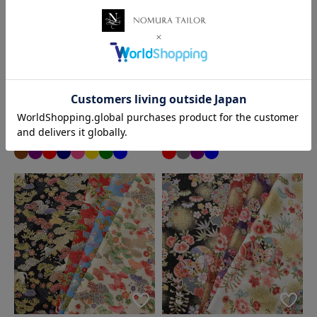
お客様相談窓口
〒600-8004
京都府京都市下京区四条通麩屋町東入奈良物町362 株式会社ノム
ラテーラー
担当：オンラインショップ係
コットンシーチング和柄プリン
コットンスケアラメプリント生
ト生地 麻の葉
地 桜
オンラインショップ直通TEL/FAX：075-257-7781
68円
70円
税込
税込
E-mail：
shop@nomura-tailor.co.jp