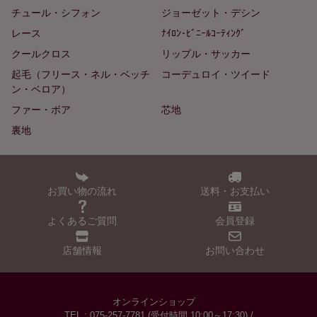
チュール・シフォン
ジョーゼット・デシン
レース
ﾅｲﾛﾝ･ﾋﾞﾆｰﾙｺｰﾃｨﾝｸﾞ
クールクロス
リップル・サッカー
起毛（フリース・ネル・ベッチ
コーデュロイ・ツイード
ン・ベロア）
ファー・ボア
芯地
裏地
お買い物の流れ
送料・お支払い
よくあるご質問
会員登録
店舗情報
お問い合わせ
オンラインショップ
TEL : 075-257-7781 (受付時間 10:00～17:30) /