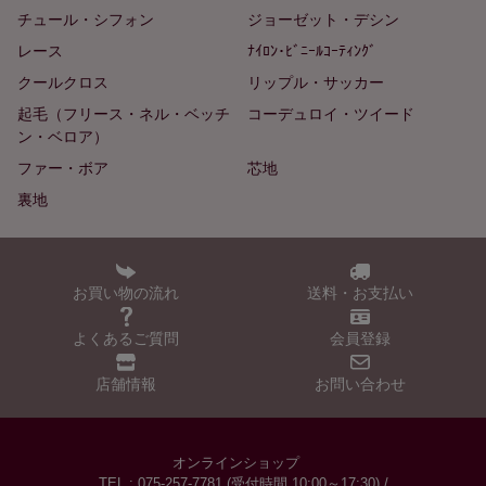
チュール・シフォン
ジョーゼット・デシン
レース
ﾅｲﾛﾝ･ﾋﾞﾆｰﾙｺｰﾃｨﾝｸﾞ
クールクロス
リップル・サッカー
起毛（フリース・ネル・ベッチ
コーデュロイ・ツイード
ン・ベロア）
ファー・ボア
芯地
裏地
お買い物の流れ
送料・お支払い
よくあるご質問
会員登録
店舗情報
お問い合わせ
オンラインショップ
TEL : 075-257-7781 (受付時間 10:00～17:30) /