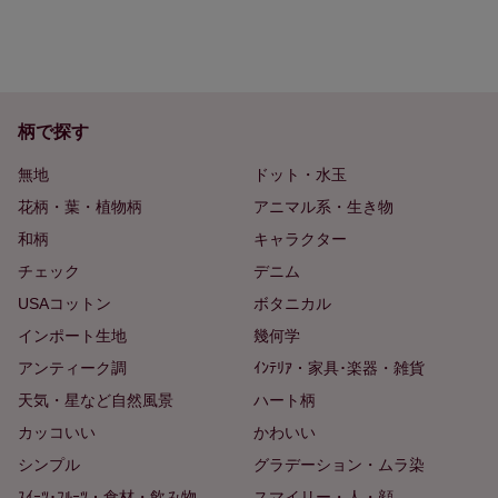
柄で探す
無地
ドット・水玉
花柄・葉・植物柄
アニマル系・生き物
和柄
キャラクター
チェック
デニム
USAコットン
ボタニカル
インポート生地
幾何学
アンティーク調
ｲﾝﾃﾘｱ・家具･楽器・雑貨
天気・星など自然風景
ハート柄
カッコいい
かわいい
シンプル
グラデーション・ムラ染
ｽｲｰﾂ･ﾌﾙｰﾂ・食材・飲み物
スマイリー・人・顔