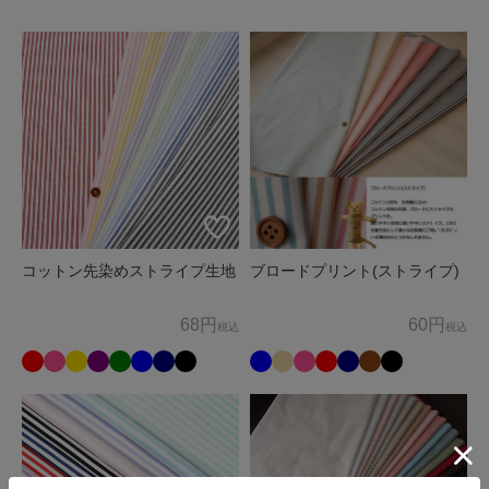
ため、お客様の個人情報を利用いたします。
商品の発送、メールマガジンの配信にお客様の個人情報を利
用いたします。
上記以外の目的でお客様の了承なく、お客様の個人情報を利
用することはありません。
3. 個人情報の外部委託
お客様よりお預かりした個人情報の処理を外部へ委託する場
合には、漏洩などを行わないよう、適切な管理を実施いたし
コットン先染めストライプ生地
ブロードプリント(ストライプ)
ます。
68円
60円
税込
税込
4. お問合せ
お客様がご自身の情報の確認、訂正、利用停止、消去等を希
望される場合には、下記窓口までご連絡下さい。
すみやかに対応させていただきます。