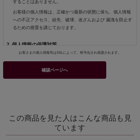
することはありません。
お客様の個人情報は、正確かつ最新の状態に保ち、個人情報
への不正アクセス、紛失、破壊、改ざんおよび 漏洩を防止す
るための措置を講じております。
2. 個人情報の保護対策
お客さまの個人情報等はSSLによって、暗号化され保護されます。
当社および当社関連会社のお客様への商品配送業務、お客様
へのより良いサービスを提供するためのアフターサービス等
確認ページへ
を実施させていただくため、お客様の個人情報を利用いたし
ます。
商品、サービスなどの当社および当社関連会社の取り扱い商
品をご紹介するためのダイレクトメール、カタログ等の発送
のためにお客様の個人情報を利用いたします。このための利
用はお客様からの申し出により停止することができます。
この商品を見た人はこんな商品も見
商品の購入等において、クレジットカード等による代金決済
ています
を行う場合に、クレジットカード等の有効性を確認するため
当社およびクレジットカード会社間で個人情報の交換を行う