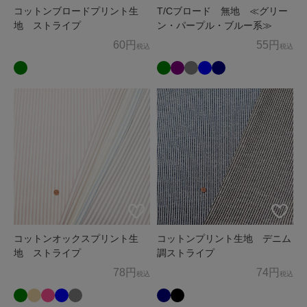
コットンブロードプリント生
T/Cブロード 無地 ≪グリー
地 ストライプ
ン・パープル・ブルー系≫
60円
55円
税込
税込
コットンオックスプリント生
コットンプリント生地 デニム
地 ストライプ
調ストライプ
78円
74円
税込
税込