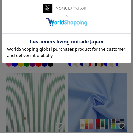
お客様相談窓口
〒600-8004
京都府京都市下京区四条通麩屋町東入奈良物町362 株式会社ノム
ラテーラー
担当：オンラインショップ係
コットンオックスプリント生
ブロードドットプリント
地 ストライプ
オンラインショップ直通TEL/FAX：075-257-7781
78円
60円
税込
税込
E-mail：
shop@nomura-tailor.co.jp