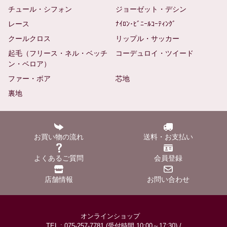
チュール・シフォン
ジョーゼット・デシン
レース
ﾅｲﾛﾝ･ﾋﾞﾆｰﾙｺｰﾃｨﾝｸﾞ
クールクロス
リップル・サッカー
起毛（フリース・ネル・ベッチ
コーデュロイ・ツイード
ン・ベロア）
ファー・ボア
芯地
裏地
お買い物の流れ
送料・お支払い
よくあるご質問
会員登録
店舗情報
お問い合わせ
オンラインショップ
TEL : 075-257-7781 (受付時間 10:00～17:30) /