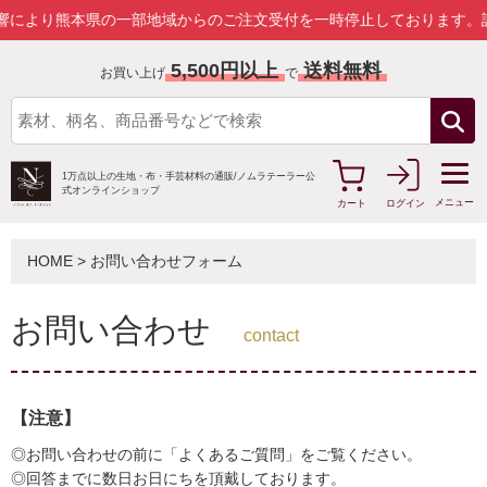
本県の一部地域からのご注文受付を一時停止しております。
詳しくはこ
5,500円以上
送料無料
お買い上げ
で
1万点以上の生地・布・手芸材料の通販/
ノムラテーラー公
式オンラインショップ
メニュー
カート
ログイン
HOME
> お問い合わせフォーム
お問い合わせ
contact
【注意】
◎お問い合わせの前に「よくあるご質問」をご覧ください。
◎回答までに数日お日にちを頂戴しております。