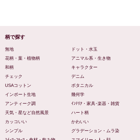
柄で探す
無地
ドット・水玉
花柄・葉・植物柄
アニマル系・生き物
和柄
キャラクター
チェック
デニム
USAコットン
ボタニカル
インポート生地
幾何学
アンティーク調
ｲﾝﾃﾘｱ・家具･楽器・雑貨
天気・星など自然風景
ハート柄
カッコいい
かわいい
シンプル
グラデーション・ムラ染
ｽｲｰﾂ･ﾌﾙｰﾂ・食材・飲み物
スマイリー・人・顔