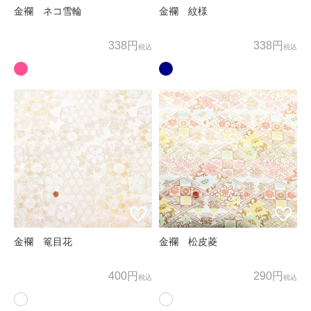
金襴 ネコ雪輪
金襴 紋様
338円
338円
税込
税込
金襴 篭目花
金襴 松皮菱
400円
290円
税込
税込