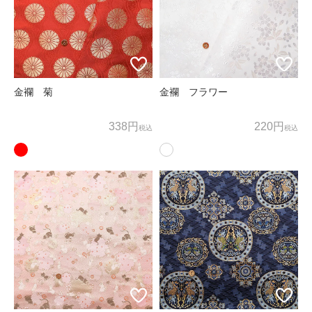
お客様相談窓口
〒600-8004
京都府京都市下京区四条通麩屋町東入奈良物町362 株式会社ノム
ラテーラー
担当：オンラインショップ係
金襴 菊
金襴 フラワー
オンラインショップ直通TEL/FAX：075-257-7781
338円
220円
税込
税込
E-mail：
shop@nomura-tailor.co.jp