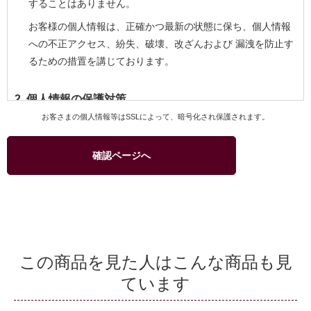
することはありません。
お客様の個人情報は、正確かつ最新の状態に保ち、個人情報
への不正アクセス、紛失、破壊、改ざんおよび 漏洩を防止す
るための措置を講じております。
2. 個人情報の保護対策
お客さまの個人情報等はSSLによって、暗号化され保護されます。
当社および当社関連会社のお客様への商品配送業務、お客様
へのより良いサービスを提供するためのアフターサービス等
確認ページへ
を実施させていただくため、お客様の個人情報を利用いたし
ます。
商品、サービスなどの当社および当社関連会社の取り扱い商
品をご紹介するためのダイレクトメール、カタログ等の発送
のためにお客様の個人情報を利用いたします。このための利
用はお客様からの申し出により停止することができます。
この商品を見た人はこんな商品も見
商品の購入等において、クレジットカード等による代金決済
ています
を行う場合に、クレジットカード等の有効性を確認するため
当社およびクレジットカード会社間で個人情報の交換を行う