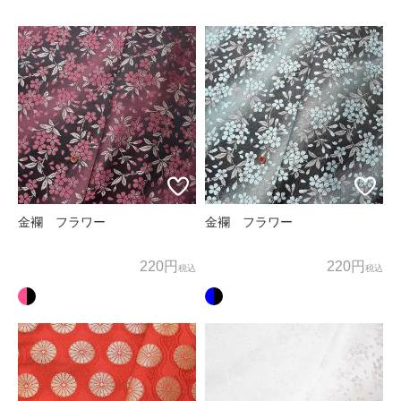
ため、お客様の個人情報を利用いたします。
商品の発送、メールマガジンの配信にお客様の個人情報を利
用いたします。
上記以外の目的でお客様の了承なく、お客様の個人情報を利
用することはありません。
3. 個人情報の外部委託
お客様よりお預かりした個人情報の処理を外部へ委託する場
合には、漏洩などを行わないよう、適切な管理を実施いたし
金襴 フラワー
金襴 フラワー
ます。
220円
220円
税込
税込
4. お問合せ
お客様がご自身の情報の確認、訂正、利用停止、消去等を希
望される場合には、下記窓口までご連絡下さい。
すみやかに対応させていただきます。