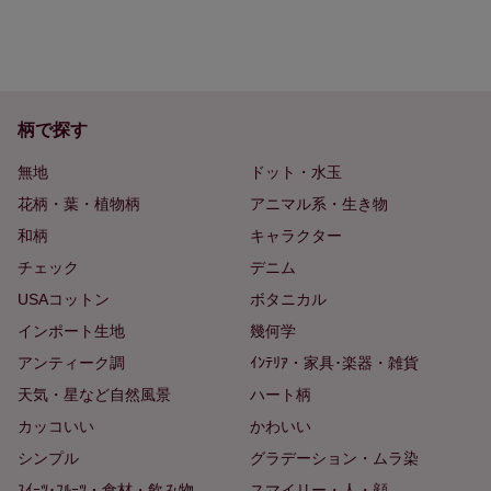
柄で探す
無地
ドット・水玉
花柄・葉・植物柄
アニマル系・生き物
和柄
キャラクター
チェック
デニム
USAコットン
ボタニカル
インポート生地
幾何学
アンティーク調
ｲﾝﾃﾘｱ・家具･楽器・雑貨
天気・星など自然風景
ハート柄
カッコいい
かわいい
シンプル
グラデーション・ムラ染
ｽｲｰﾂ･ﾌﾙｰﾂ・食材・飲み物
スマイリー・人・顔