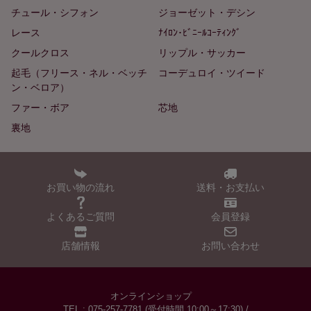
チュール・シフォン
ジョーゼット・デシン
レース
ﾅｲﾛﾝ･ﾋﾞﾆｰﾙｺｰﾃｨﾝｸﾞ
クールクロス
リップル・サッカー
起毛（フリース・ネル・ベッチ
コーデュロイ・ツイード
ン・ベロア）
ファー・ボア
芯地
裏地
お買い物の流れ
送料・お支払い
よくあるご質問
会員登録
店舗情報
お問い合わせ
オンラインショップ
TEL : 075-257-7781 (受付時間 10:00～17:30) /