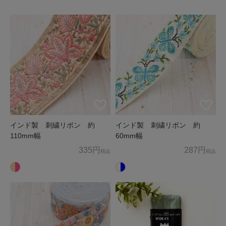
ため、お客様の個人情報を利用いたします。
商品の発送、メールマガジンの配信にお客様の個人情報を利
用いたします。
上記以外の目的でお客様の了承なく、お客様の個人情報を利
用することはありません。
3. 個人情報の外部委託
お客様よりお預かりした個人情報の処理を外部へ委託する場
合には、漏洩などを行わないよう、適切な管理を実施いたし
インド製 刺繍リボン 約
インド製 刺繍リボン 約
ます。
110mm幅
60mm幅
335円
287円
税込
税込
4. お問合せ
お客様がご自身の情報の確認、訂正、利用停止、消去等を希
望される場合には、下記窓口までご連絡下さい。
すみやかに対応させていただきます。