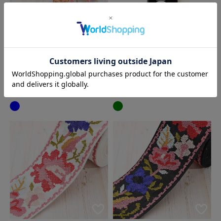
お客様相談窓口
〒600-8004
京都府京都市下京区四条通麩屋町東入奈良物町362 株式会社ノム
ラテーラー
担当：オンラインショップ係
インド製 刺繍リボン 約
バイアステープ WIDE45 ワ
50mm幅
イド 45mm
オンラインショップ直通TEL/FAX：075-257-7781
158円
370円
税込
税込
E-mail：
shop@nomura-tailor.co.jp