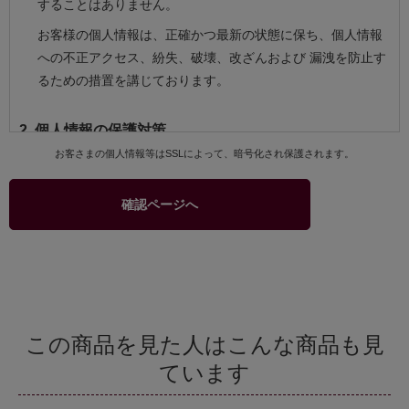
することはありません。
お客様の個人情報は、正確かつ最新の状態に保ち、個人情報
への不正アクセス、紛失、破壊、改ざんおよび 漏洩を防止す
るための措置を講じております。
2. 個人情報の保護対策
お客さまの個人情報等はSSLによって、暗号化され保護されます。
当社および当社関連会社のお客様への商品配送業務、お客様
へのより良いサービスを提供するためのアフターサービス等
確認ページへ
を実施させていただくため、お客様の個人情報を利用いたし
ます。
商品、サービスなどの当社および当社関連会社の取り扱い商
品をご紹介するためのダイレクトメール、カタログ等の発送
のためにお客様の個人情報を利用いたします。このための利
用はお客様からの申し出により停止することができます。
この商品を見た人はこんな商品も見
商品の購入等において、クレジットカード等による代金決済
ています
を行う場合に、クレジットカード等の有効性を確認するため
当社およびクレジットカード会社間で個人情報の交換を行う