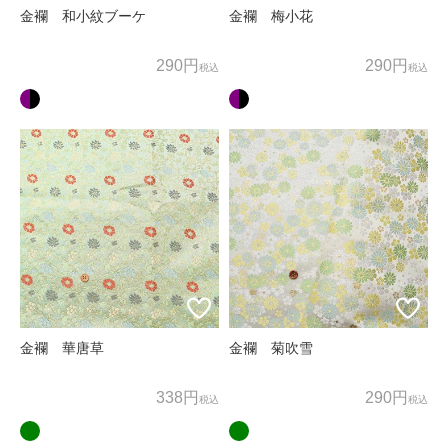
金襴 和小紋ブーケ
金襴 梅小花
290円
290円
税込
税込
金襴 華唐草
金襴 菊吹雪
338円
290円
税込
税込