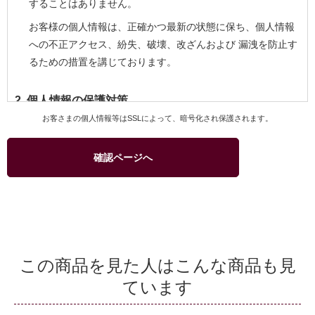
することはありません。
お客様の個人情報は、正確かつ最新の状態に保ち、個人情報
への不正アクセス、紛失、破壊、改ざんおよび 漏洩を防止す
るための措置を講じております。
2. 個人情報の保護対策
お客さまの個人情報等はSSLによって、暗号化され保護されます。
当社および当社関連会社のお客様への商品配送業務、お客様
へのより良いサービスを提供するためのアフターサービス等
確認ページへ
を実施させていただくため、お客様の個人情報を利用いたし
ます。
商品、サービスなどの当社および当社関連会社の取り扱い商
品をご紹介するためのダイレクトメール、カタログ等の発送
のためにお客様の個人情報を利用いたします。このための利
用はお客様からの申し出により停止することができます。
この商品を見た人はこんな商品も見
商品の購入等において、クレジットカード等による代金決済
ています
を行う場合に、クレジットカード等の有効性を確認するため
当社およびクレジットカード会社間で個人情報の交換を行う