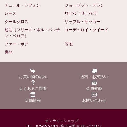
チュール・シフォン
ジョーゼット・デシン
レース
ﾅｲﾛﾝ･ﾋﾞﾆｰﾙｺｰﾃｨﾝｸﾞ
クールクロス
リップル・サッカー
起毛（フリース・ネル・ベッチ
コーデュロイ・ツイード
ン・ベロア）
ファー・ボア
芯地
裏地
お買い物の流れ
送料・お支払い
よくあるご質問
会員登録
店舗情報
お問い合わせ
オンラインショップ
TEL : 075-257-7781 (受付時間 10:00～17:30) /