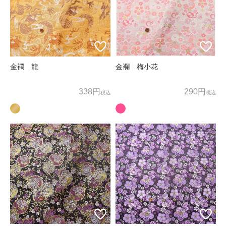
お客様相談窓口
〒600-8004
京都府京都市下京区四条通麩屋町東入奈良物町362 株式会社ノム
ラテーラー
担当：オンラインショップ係
金襴 龍
金襴 梅小花
オンラインショップ直通TEL/FAX：075-257-7781
338円
290円
税込
税込
E-mail：
shop@nomura-tailor.co.jp