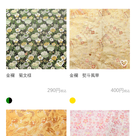
ため、お客様の個人情報を利用いたします。
商品の発送、メールマガジンの配信にお客様の個人情報を利
用いたします。
上記以外の目的でお客様の了承なく、お客様の個人情報を利
用することはありません。
3. 個人情報の外部委託
お客様よりお預かりした個人情報の処理を外部へ委託する場
合には、漏洩などを行わないよう、適切な管理を実施いたし
金襴 菊文様
金襴 熨斗風華
ます。
290円
400円
税込
税込
4. お問合せ
お客様がご自身の情報の確認、訂正、利用停止、消去等を希
望される場合には、下記窓口までご連絡下さい。
すみやかに対応させていただきます。