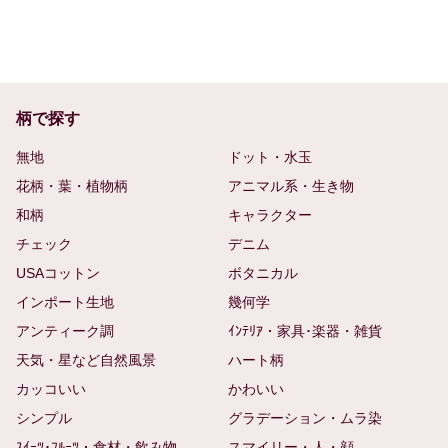
柄で探す
無地
ドット・水玉
花柄・葉・植物柄
アニマル系・生き物
和柄
キャラクター
チェック
デニム
USAコットン
ボタニカル
インポート生地
幾何学
アンティーク調
ｲﾝﾃﾘｱ・家具･楽器・雑貨
天気・星など自然風景
ハート柄
カッコいい
かわいい
シンプル
グラデーション・ムラ染
ｽｲｰﾂ･ﾌﾙｰﾂ・食材・飲み物
スマイリー・人・顔