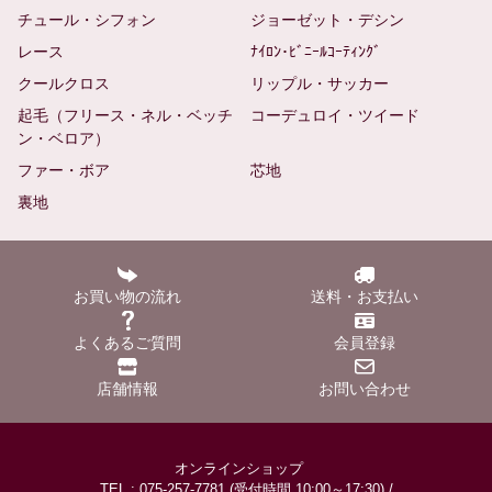
チュール・シフォン
ジョーゼット・デシン
レース
ﾅｲﾛﾝ･ﾋﾞﾆｰﾙｺｰﾃｨﾝｸﾞ
クールクロス
リップル・サッカー
起毛（フリース・ネル・ベッチ
コーデュロイ・ツイード
ン・ベロア）
ファー・ボア
芯地
裏地
お買い物の流れ
送料・お支払い
よくあるご質問
会員登録
店舗情報
お問い合わせ
オンラインショップ
TEL : 075-257-7781 (受付時間 10:00～17:30) /