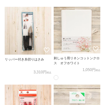
ため、お客様の個人情報を利用いたします。
商品の発送、メールマガジンの配信にお客様の個人情報を利
用いたします。
上記以外の目的でお客様の了承なく、お客様の個人情報を利
用することはありません。
3. 個人情報の外部委託
お客様よりお預かりした個人情報の処理を外部へ委託する場
合には、漏洩などを行わないよう、適切な管理を実施いたし
刺しゅう用リネンコットンクロ
リッパー付き糸切りはさみ
ます。
ス オフホワイト
1,050円
税込
3,310円
税込
4. お問合せ
お客様がご自身の情報の確認、訂正、利用停止、消去等を希
望される場合には、下記窓口までご連絡下さい。
すみやかに対応させていただきます。