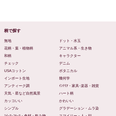
柄で探す
無地
ドット・水玉
花柄・葉・植物柄
アニマル系・生き物
和柄
キャラクター
チェック
デニム
USAコットン
ボタニカル
インポート生地
幾何学
アンティーク調
ｲﾝﾃﾘｱ・家具･楽器・雑貨
天気・星など自然風景
ハート柄
カッコいい
かわいい
シンプル
グラデーション・ムラ染
ｽｲｰﾂ･ﾌﾙｰﾂ・食材・飲み物
スマイリー・人・顔