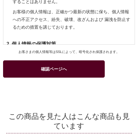
することはありません。
お客様の個人情報は、正確かつ最新の状態に保ち、個人情報
への不正アクセス、紛失、破壊、改ざんおよび 漏洩を防止す
るための措置を講じております。
2. 個人情報の保護対策
お客さまの個人情報等はSSLによって、暗号化され保護されます。
当社および当社関連会社のお客様への商品配送業務、お客様
へのより良いサービスを提供するためのアフターサービス等
確認ページへ
を実施させていただくため、お客様の個人情報を利用いたし
ます。
商品、サービスなどの当社および当社関連会社の取り扱い商
品をご紹介するためのダイレクトメール、カタログ等の発送
のためにお客様の個人情報を利用いたします。このための利
用はお客様からの申し出により停止することができます。
この商品を見た人はこんな商品も見
商品の購入等において、クレジットカード等による代金決済
ています
を行う場合に、クレジットカード等の有効性を確認するため
当社およびクレジットカード会社間で個人情報の交換を行う