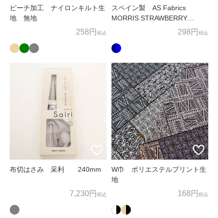
ピーチ加工 ナイロンキルト生
スペイン製 AS Fabrics
地 無地
MORRIS STRAWBERRY
THIEF
258円
298円
税込
税込
布切はさみ 采利 240mm
W巾 ポリエステルプリント生
地
7,230円
168円
税込
税込