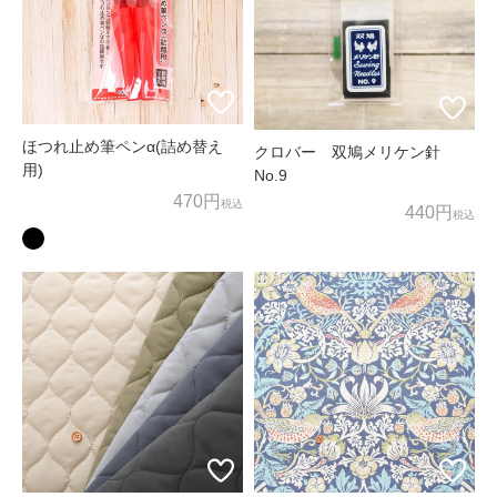
お客様相談窓口
〒600-8004
京都府京都市下京区四条通麩屋町東入奈良物町362 株式会社ノム
ラテーラー
担当：オンラインショップ係
ほつれ止め筆ペンα(詰め替え
クロバー 双鳩メリケン針
用)
No.9
オンラインショップ直通TEL/FAX：075-257-7781
470円
税込
440円
税込
E-mail：
shop@nomura-tailor.co.jp