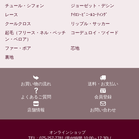
チュール・シフォン
ジョーゼット・デシン
レース
ﾅｲﾛﾝ･ﾋﾞﾆｰﾙｺｰﾃｨﾝｸﾞ
クールクロス
リップル・サッカー
起毛（フリース・ネル・ベッチ
コーデュロイ・ツイード
ン・ベロア）
ファー・ボア
芯地
裏地
お買い物の流れ
送料・お支払い
よくあるご質問
会員登録
店舗情報
お問い合わせ
オンラインショップ
TEL : 075-257-7781 (受付時間 10:00～17:30) /