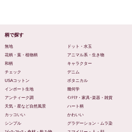
柄で探す
無地
ドット・水玉
花柄・葉・植物柄
アニマル系・生き物
和柄
キャラクター
チェック
デニム
USAコットン
ボタニカル
インポート生地
幾何学
アンティーク調
ｲﾝﾃﾘｱ・家具･楽器・雑貨
天気・星など自然風景
ハート柄
カッコいい
かわいい
シンプル
グラデーション・ムラ染
ｽｲｰﾂ･ﾌﾙｰﾂ・食材・飲み物
スマイリー・人・顔