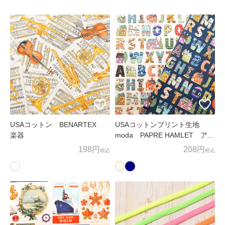
ため、お客様の個人情報を利用いたします。
商品の発送、メールマガジンの配信にお客様の個人情報を利
用いたします。
上記以外の目的でお客様の了承なく、お客様の個人情報を利
用することはありません。
3. 個人情報の外部委託
お客様よりお預かりした個人情報の処理を外部へ委託する場
合には、漏洩などを行わないよう、適切な管理を実施いたし
USAコットン BENARTEX
USAコットンプリント生地
ます。
楽器
moda PAPRE HAMLET アル
ファベット
198円
208円
税込
税込
4. お問合せ
お客様がご自身の情報の確認、訂正、利用停止、消去等を希
望される場合には、下記窓口までご連絡下さい。
すみやかに対応させていただきます。