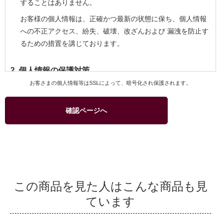
することはありません。
お客様の個人情報は、正確かつ最新の状態に保ち、個人情報
への不正アクセス、紛失、破壊、改ざんおよび 漏洩を防止す
るための措置を講じております。
2. 個人情報の保護対策
お客さまの個人情報等はSSLによって、暗号化され保護されます。
当社および当社関連会社のお客様への商品配送業務、お客様
へのより良いサービスを提供するためのアフターサービス等
確認ページへ
を実施させていただくため、お客様の個人情報を利用いたし
ます。
商品、サービスなどの当社および当社関連会社の取り扱い商
品をご紹介するためのダイレクトメール、カタログ等の発送
のためにお客様の個人情報を利用いたします。このための利
用はお客様からの申し出により停止することができます。
この商品を見た人はこんな商品も見
商品の購入等において、クレジットカード等による代金決済
ています
を行う場合に、クレジットカード等の有効性を確認するため
当社およびクレジットカード会社間で個人情報の交換を行う