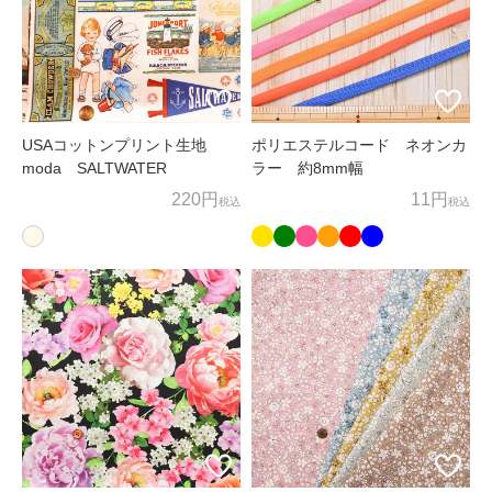
お客様相談窓口
〒600-8004
京都府京都市下京区四条通麩屋町東入奈良物町362 株式会社ノム
ラテーラー
担当：オンラインショップ係
USAコットンプリント生地
ポリエステルコード ネオンカ
moda SALTWATER
ラー 約8mm幅
オンラインショップ直通TEL/FAX：075-257-7781
220円
11円
税込
税込
E-mail：
shop@nomura-tailor.co.jp