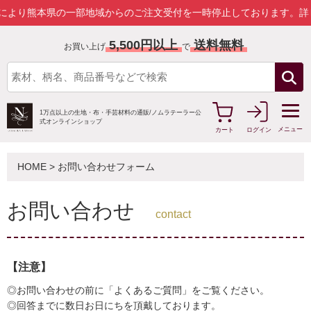
本県の一部地域からのご注文受付を一時停止しております。
詳しくはこ
5,500円以上
送料無料
お買い上げ
で
1万点以上の生地・布・手芸材料の通販/
ノムラテーラー公
式オンラインショップ
メニュー
カート
ログイン
HOME
> お問い合わせフォーム
お問い合わせ
contact
【注意】
◎お問い合わせの前に「よくあるご質問」をご覧ください。
◎回答までに数日お日にちを頂戴しております。