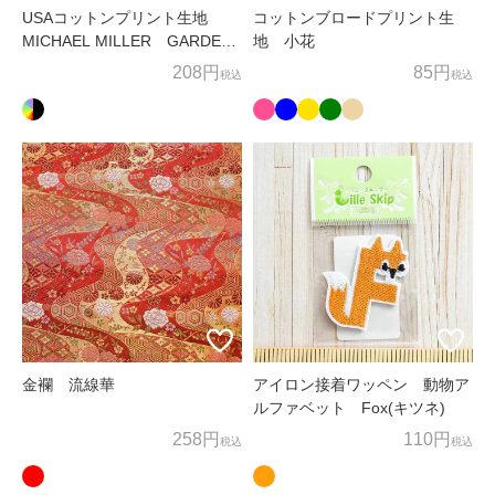
USAコットンプリント生地
コットンブロードプリント生
MICHAEL MILLER GARDEN
地 小花
SPLENDOR
208円
85円
税込
税込
金襴 流線華
アイロン接着ワッペン 動物ア
ルファベット Fox(キツネ)
258円
110円
税込
税込