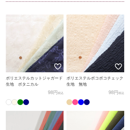
当社およびクレジットカード会社間で個人情報の交換を行う
ため、お客様の個人情報を利用いたします。
商品の発送、メールマガジンの配信にお客様の個人情報を利
用いたします。
上記以外の目的でお客様の了承なく、お客様の個人情報を利
用することはありません。
3. 個人情報の外部委託
お客様よりお預かりした個人情報の処理を外部へ委託する場
合には、漏洩などを行わないよう、適切な管理を実施いたし
ポリエステルカットジャガード
ポリエステルポコポコチェック
ます。
生地 ボタニカル
生地 無地
98円
98円
税込
税込
4. お問合せ
お客様がご自身の情報の確認、訂正、利用停止、消去等を希
望される場合には、下記窓口までご連絡下さい。
すみやかに対応させていただきます。