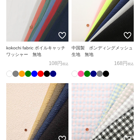
お客様相談窓口
〒600-8004
京都府京都市下京区四条通麩屋町東入奈良物町362 株式会社ノム
ラテーラー
担当：オンラインショップ係
kokochi fabric ボイルキャッチ
中国製 ボンディングメッシュ
ワッシャー 無地
生地 無地
オンラインショップ直通TEL/FAX：075-257-7781
108円
168円
税込
税込
E-mail：
shop@nomura-tailor.co.jp