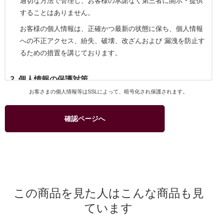
適切な方法で管理し、お客様の承諾なく第三者に開示・提供
することはありません。
お客様の個人情報は、正確かつ最新の状態に保ち、個人情報
への不正アクセス、紛失、破壊、改ざんおよび 漏洩を防止す
るための措置を講じております。
2. 個人情報の保護対策
お客さまの個人情報等はSSLによって、暗号化され保護されます。
当社および当社関連会社のお客様への商品配送業務、お客様
へのより良いサービスを提供するためのアフターサービス等
確認ページへ
を実施させていただくため、お客様の個人情報を利用いたし
ます。
商品、サービスなどの当社および当社関連会社の取り扱い商
品をご紹介するためのダイレクトメール、カタログ等の発送
のためにお客様の個人情報を利用いたします。このための利
用はお客様からの申し出により停止することができます。
この商品を見た人はこんな商品も見
商品の購入等において、クレジットカード等による代金決済
ています
を行う場合に、クレジットカード等の有効性を確認するため