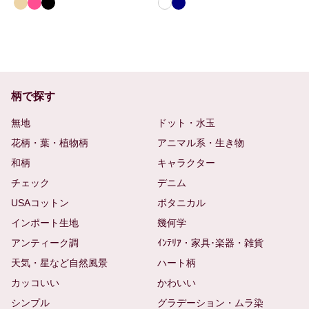
柄で探す
無地
ドット・水玉
花柄・葉・植物柄
アニマル系・生き物
和柄
キャラクター
チェック
デニム
USAコットン
ボタニカル
インポート生地
幾何学
アンティーク調
ｲﾝﾃﾘｱ・家具･楽器・雑貨
天気・星など自然風景
ハート柄
カッコいい
かわいい
シンプル
グラデーション・ムラ染